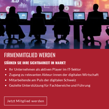
Brütten
Bubendorf
Bubikon
Buchs (SG)
Burgdorf
Bäretswil
Bülach
Cazis
FIRMENMITGLIED WERDEN
Cham
STÄRKEN SIE IHRE SICHTBARKEIT IM MARKT!
Chur
Ihr Unternehmen als aktiven Player im IT-Sektor
Crissier
Zugang zu relevanten Akteur:innen der digitalen Wirtschaft
Davos Platz
Mitarbeitende am Puls der digitalen Schweiz
Davos Platz 1
Gezielte Unterstützung für Fachbereiche und Führung
Dierikon
Dietikon
Jetzt Mitglied werden
Dietlikon