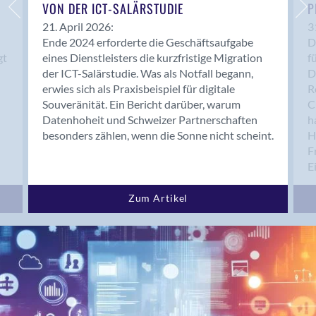
Bern 15
VON DER ICT-SALÄRSTUDIE
P
Bern 22
21. April 2026:
3
Ende 2024 erforderte die Geschäftsaufgabe
D
Bern 65
gt
eines Dienstleisters die kurzfristige Migration
f
Bern 9
der ICT-Salärstudie. Was als Notfall begann,
D
Bern-Zollikofen
erwies sich als Praxisbeispiel für digitale
R
Biel/Bienne
Souveränität. Ein Bericht darüber, warum
C
Datenhoheit und Schweizer Partnerschaften
h
Binningen
besonders zählen, wenn die Sonne nicht scheint.
H
Bolligen
F
Bonaduz
E
Bonstetten
Bottighofen
Zum Artikel
Bremgarten bei Bern
Brig
Brig-Glis
Bronschhofen
Brugg
Brugg AG