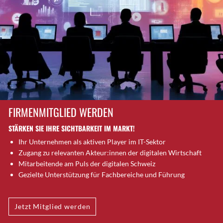
Brütten
Bubendorf
Bubikon
Buchs (SG)
Burgdorf
Bäretswil
Bülach
Cazis
FIRMENMITGLIED WERDEN
Cham
STÄRKEN SIE IHRE SICHTBARKEIT IM MARKT!
Chur
Ihr Unternehmen als aktiven Player im IT-Sektor
Crissier
Zugang zu relevanten Akteur:innen der digitalen Wirtschaft
Davos Platz
Mitarbeitende am Puls der digitalen Schweiz
Davos Platz 1
Gezielte Unterstützung für Fachbereiche und Führung
Dierikon
Dietikon
Jetzt Mitglied werden
Dietlikon