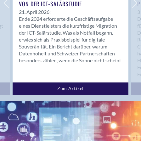
Bern 15
VON DER ICT-SALÄRSTUDIE
P
Bern 22
21. April 2026:
3
Ende 2024 erforderte die Geschäftsaufgabe
D
Bern 65
gt
eines Dienstleisters die kurzfristige Migration
f
Bern 9
der ICT-Salärstudie. Was als Notfall begann,
D
Bern-Zollikofen
erwies sich als Praxisbeispiel für digitale
R
Biel/Bienne
Souveränität. Ein Bericht darüber, warum
C
Datenhoheit und Schweizer Partnerschaften
h
Binningen
besonders zählen, wenn die Sonne nicht scheint.
H
Bolligen
F
Bonaduz
E
Bonstetten
Bottighofen
Zum Artikel
Bremgarten bei Bern
Brig
Brig-Glis
Bronschhofen
Brugg
Brugg AG