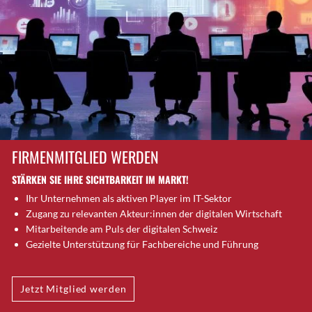
Brütten
Bubendorf
Bubikon
Buchs (SG)
Burgdorf
Bäretswil
Bülach
Cazis
FIRMENMITGLIED WERDEN
Cham
STÄRKEN SIE IHRE SICHTBARKEIT IM MARKT!
Chur
Ihr Unternehmen als aktiven Player im IT-Sektor
Crissier
Zugang zu relevanten Akteur:innen der digitalen Wirtschaft
Davos Platz
Mitarbeitende am Puls der digitalen Schweiz
Davos Platz 1
Gezielte Unterstützung für Fachbereiche und Führung
Dierikon
Dietikon
Jetzt Mitglied werden
Dietlikon