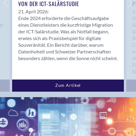
Bern 15
VON DER ICT-SALÄRSTUDIE
P
Bern 22
21. April 2026:
3
Ende 2024 erforderte die Geschäftsaufgabe
D
Bern 65
gt
eines Dienstleisters die kurzfristige Migration
f
Bern 9
der ICT-Salärstudie. Was als Notfall begann,
D
Bern-Zollikofen
erwies sich als Praxisbeispiel für digitale
R
Biel/Bienne
Souveränität. Ein Bericht darüber, warum
C
Datenhoheit und Schweizer Partnerschaften
h
Binningen
besonders zählen, wenn die Sonne nicht scheint.
H
Bolligen
F
Bonaduz
E
Bonstetten
Bottighofen
Zum Artikel
Bremgarten bei Bern
Brig
Brig-Glis
Bronschhofen
Brugg
Brugg AG