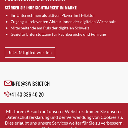
Dornach
STÄRKEN SIE IHRE SICHTBARKEIT IM MARKT!
Däniken
Ihr Unternehmen als aktiven Player im IT-Sektor
Dübendorf
Zugang zu relevanten Akteur:innen der digitalen Wirtschaft
Dübendorf 1
Mitarbeitende am Puls der digitalen Schweiz
Düdingen
Gezielte Unterstützung für Fachbereiche und Führung
Dürnten
Ebikon
Jetzt Mitglied werden
Egg b. Zürich
Egg bei Zürich
Eglisau
Emmen
INFO@SWISSICT.CH
Ennetbaden
Ennetbürgen
+41 43 336 40 20
Eschenbach SG
SWISSICT
Fahrweid
VULKANSTRASSE 120
Mit Ihrem Besuch auf unserer Website stimmen Sie unserer
8048 ZURICH
Farnern
Datenschutzerklärung und der Verwendung von Cookies zu.
Dies erlaubt uns unsere Services weiter für Sie zu verbessern.
Fislisbach