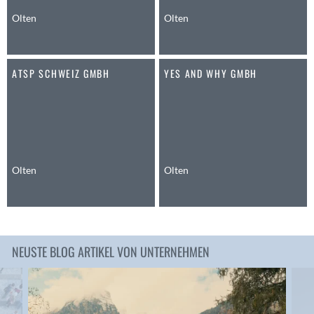
Anwil
Olten
Olten
Appenzell
Au SG
ATSP SCHWEIZ GMBH
YES AND WHY GMBH
Baar
Baden
Balsthal
Balzers
Basel
Bassersdorf
Olten
Olten
Belp
Bendern
Benken (SG)
Bergdietikon
NEUSTE BLOG ARTIKEL VON UNTERNEHMEN
Berlin
Bern
Bern - Liebefeld