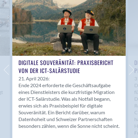
Bern 15
Bern 22
Bern 65
Bern 9
Bern-Zollikofen
Biel/Bienne
Binningen
Bolligen
DIGITALE SOUVERÄNITÄT: PRAXISBERICHT
D
Bonaduz
VON DER ICT-SALÄRSTUDIE
P
Bonstetten
21. April 2026:
3
Ende 2024 erforderte die Geschäftsaufgabe
D
Bottighofen
gt
eines Dienstleisters die kurzfristige Migration
f
Bremgarten bei Bern
der ICT-Salärstudie. Was als Notfall begann,
D
Brig
erwies sich als Praxisbeispiel für digitale
R
Brig-Glis
Souveränität. Ein Bericht darüber, warum
C
Bronschhofen
Datenhoheit und Schweizer Partnerschaften
h
besonders zählen, wenn die Sonne nicht scheint.
H
Brugg
F
Brugg AG