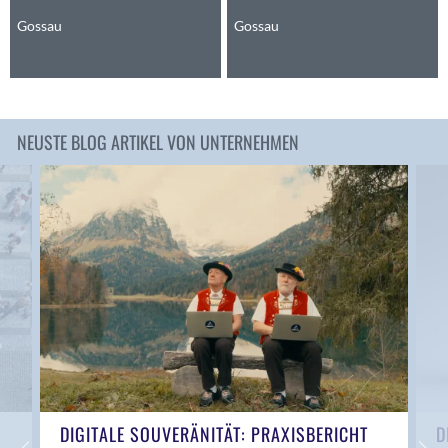
Anwil
Gossau
Gossau
Appenzell
Au SG
Baar
Baden
NEUSTE BLOG ARTIKEL VON UNTERNEHMEN
Balsthal
Balzers
Basel
Bassersdorf
Belp
Bendern
Benken (SG)
Bergdietikon
Berlin
Bern
Bern - Liebefeld
DIGITALE SOUVERÄNITÄT: PRAXISBERICHT
D