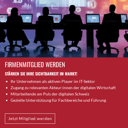
Brütten
Bubendorf
Bubikon
Buchs (SG)
Burgdorf
Bäretswil
Bülach
Cazis
FIRMENMITGLIED WERDEN
Cham
STÄRKEN SIE IHRE SICHTBARKEIT IM MARKT!
Chur
Ihr Unternehmen als aktiven Player im IT-Sektor
Crissier
Zugang zu relevanten Akteur:innen der digitalen Wirtschaft
Davos Platz
Mitarbeitende am Puls der digitalen Schweiz
Davos Platz 1
Gezielte Unterstützung für Fachbereiche und Führung
Dierikon
Dietikon
Jetzt Mitglied werden
Dietlikon