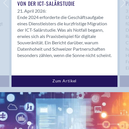
Bern 15
VON DER ICT-SALÄRSTUDIE
P
Bern 22
21. April 2026:
3
Ende 2024 erforderte die Geschäftsaufgabe
D
Bern 65
gt
eines Dienstleisters die kurzfristige Migration
f
Bern 9
der ICT-Salärstudie. Was als Notfall begann,
D
Bern-Zollikofen
erwies sich als Praxisbeispiel für digitale
R
Biel/Bienne
Souveränität. Ein Bericht darüber, warum
C
Datenhoheit und Schweizer Partnerschaften
h
Binningen
besonders zählen, wenn die Sonne nicht scheint.
H
Bolligen
F
Bonaduz
E
Bonstetten
Bottighofen
Zum Artikel
Bremgarten bei Bern
Brig
Brig-Glis
Bronschhofen
Brugg
Brugg AG