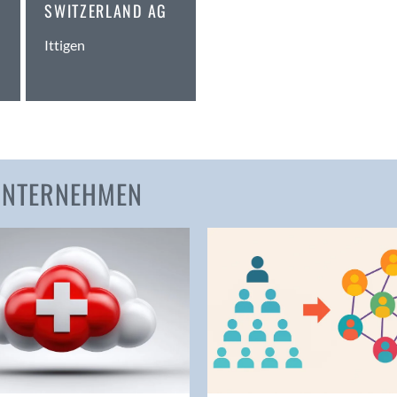
SWITZERLAND AG
Amden
Ittigen
Andelfingen
Anwil
Appenzell
Au SG
Baar
Baden
 UNTERNEHMEN
Balsthal
Balzers
Basel
Bassersdorf
Belp
Bendern
Benken (SG)
Bergdietikon
Berlin