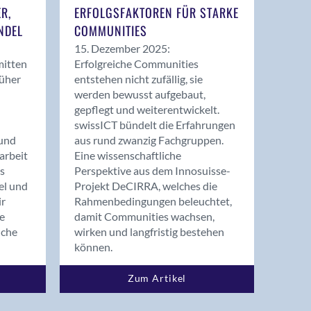
ER,
ERFOLGSFAKTOREN FÜR STARKE
NDEL
COMMUNITIES
15. Dezember 2025:
mitten
Erfolgreiche Communities
rüher
entstehen nicht zufällig, sie
werden bewusst aufgebaut,
gepflegt und weiterentwickelt.
swissICT bündelt die Erfahrungen
und
aus rund zwanzig Fachgruppen.
arbeit
Eine wissenschaftliche
s
Perspektive aus dem Innosuisse-
el und
Projekt DeCIRRA, welches die
ir
Rahmenbedingungen beleuchtet,
re
damit Communities wachsen,
nche
wirken und langfristig bestehen
können.
Zum Artikel