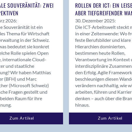
Bern
ALE SOUVERÄNITÄT: ZWEI
ROLLEN DER ICT: EIN LEIS
Bern - Liebefeld
EKTIVEN
ABER TIEFGREIFENDER WA
Bern 15
rz 2026:
30. Dezember 2025:
Bern 22
le Souveränität ist ein
Die ICT-Arbeitswelt steckt 
les Thema für Wirtschaft
in einer Zeitenwende: Wo f
Bern 65
rwaltung in der Schweiz.
feste Berufsbilder und klare
Bern 9
as bedeutet sie konkret
Hierarchien dominierten,
Bern-Zollikofen
lche Rolle spielen Open
bestimmen heute Rollen,
Biel/Bienne
, internationale Cloud-
Verantwortung im Kontext 
er und staatliche
interdisziplinäre Zusammen
Binningen
rung? Wir haben Matthias
den Erfolg. Agile Framework
Bolligen
er (BFH) und Marc
beschleunigen diesen Wand
Bonaduz
cher (Microsoft Schweiz)
verändern nachhaltig, wie w
Bonstetten
sche Fragen gestellt und
arbeiten, führen und Karrie
beiden Raum für ihre
denken – auch über die Bra
Bottighofen
dnung.
hinaus.
Bremgarten bei Bern
Brig
Zum Artikel
Zum Artikel
Brig-Glis
Bronschhofen