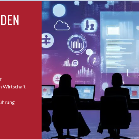
Brugg
RDEN
Brugg AG
Brütten
Bubendorf
Bubikon
Buchs (SG)
Burgdorf
Bäretswil
Bülach
r
Cazis
n Wirtschaft
Cham
Chur
Führung
Crissier
Davos Platz
Davos Platz 1
Dierikon