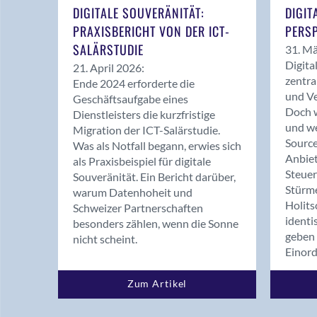
DIGITALE SOUVERÄNITÄT:
DIGIT
PRAXISBERICHT VON DER ICT-
PERSP
SALÄRSTUDIE
31. Mä
Digita
21. April 2026:
zentra
Ende 2024 erforderte die
und Ve
Geschäftsaufgabe eines
Doch w
Dienstleisters die kurzfristige
und we
Migration der ICT-Salärstudie.
Source
Was als Notfall begann, erwies sich
Anbiet
als Praxisbeispiel für digitale
Steue
Souveränität. Ein Bericht darüber,
Stürm
warum Datenhoheit und
Holits
Schweizer Partnerschaften
identi
besonders zählen, wenn die Sonne
geben 
nicht scheint.
Einor
Zum Artikel