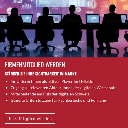
Brütten
Bubendorf
Bubikon
Buchs (SG)
Burgdorf
Bäretswil
Bülach
Cazis
FIRMENMITGLIED WERDEN
Cham
STÄRKEN SIE IHRE SICHTBARKEIT IM MARKT!
Chur
Ihr Unternehmen als aktiven Player im IT-Sektor
Crissier
Zugang zu relevanten Akteur:innen der digitalen Wirtschaft
Davos Platz
Mitarbeitende am Puls der digitalen Schweiz
Davos Platz 1
Gezielte Unterstützung für Fachbereiche und Führung
Dierikon
Dietikon
Jetzt Mitglied werden
Dietlikon