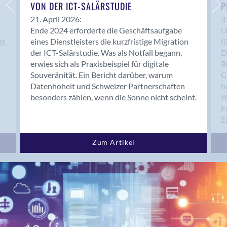
Bern 15
VON DER ICT-SALÄRSTUDIE
P
Bern 22
21. April 2026:
3
Ende 2024 erforderte die Geschäftsaufgabe
D
Bern 65
gt
eines Dienstleisters die kurzfristige Migration
f
Bern 9
der ICT-Salärstudie. Was als Notfall begann,
D
Bern-Zollikofen
erwies sich als Praxisbeispiel für digitale
R
Biel/Bienne
Souveränität. Ein Bericht darüber, warum
C
Datenhoheit und Schweizer Partnerschaften
h
Binningen
besonders zählen, wenn die Sonne nicht scheint.
H
Bolligen
F
Bonaduz
E
Bonstetten
Bottighofen
Zum Artikel
Bremgarten bei Bern
Brig
Brig-Glis
Bronschhofen
Brugg
Brugg AG