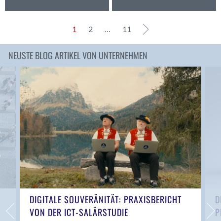
Flims Dorf
Frauenfeld
1
2
…
11
Fribourg
Genève
NEUSTE BLOG ARTIKEL VON UNTERNEHMEN
Gerlafingen
Givisiez
Glarus
Glattbrugg
Glattpark
Glattpark (Opfikon)
Gossau
Gossau SG
Grenchen
Gunten
Gwatt (Thun)
DIGITALE SOUVERÄNITÄT: PRAXISBERICHT
D
Gümligen
VON DER ICT-SALÄRSTUDIE
P
Heerbrugg