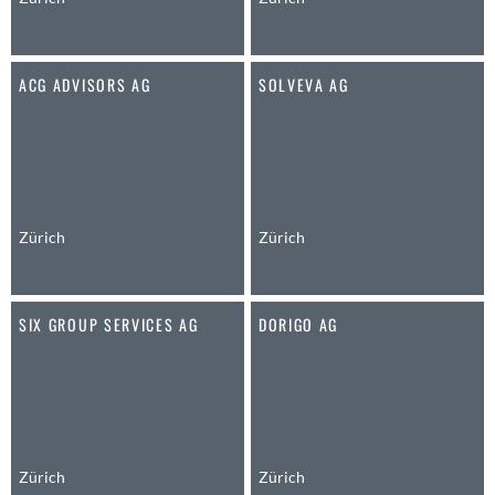
Brütten
Bubendorf
Bubikon
ACG ADVISORS AG
SOLVEVA AG
Buchs (SG)
Burgdorf
Bäretswil
Bülach
Cazis
Zürich
Zürich
Cham
Chur
Crissier
SIX GROUP SERVICES AG
DORIGO AG
Davos Platz
Davos Platz 1
Dierikon
Dietikon
Dietlikon
Zürich
Zürich