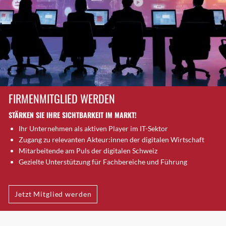
Kirchberg BE
Kloten
Kreuzlingen
Kriens
Köniz
Küsnacht
Küsnacht (ZH)
FIRMENMITGLIED WERDEN
Landquart
Langenthal
STÄRKEN SIE IHRE SICHTBARKEIT IM MARKT!
Langnau am Albis
Ihr Unternehmen als aktiven Player im IT-Sektor
Zugang zu relevanten Akteur:innen der digitalen Wirtschaft
Laufenburg
Mitarbeitende am Puls der digitalen Schweiz
Laupen BE
Gezielte Unterstützung für Fachbereiche und Führung
Lausanne
Lengnau BE
Jetzt Mitglied werden
Lenzburg
Lenzburg 1
Liebefeld