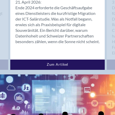
21. April 2026:
3
Hergiswil (NW)
Ende 2024 erforderte die Geschäftsaufgabe
D
gt
eines Dienstleisters die kurzfristige Migration
f
Herisau
der ICT-Salärstudie. Was als Notfall begann,
D
Hochdorf
erwies sich als Praxisbeispiel für digitale
R
Horgen
Souveränität. Ein Bericht darüber, warum
C
Hölstein
Datenhoheit und Schweizer Partnerschaften
h
Hünenberg
besonders zählen, wenn die Sonne nicht scheint.
H
F
Hünenberg See
E
Interlaken
Inwil
Zum Artikel
Ittigen
Ittingen
Jona
Kaltbrunn
Kilchberg
Kilchberg ZH
Kirchberg (SG)