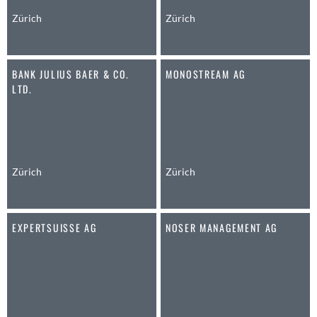
Anwil
Zürich
Zürich
Appenzell
Au SG
BANK JULIUS BAER & CO.
MONOSTREAM AG
Baar
LTD.
Baden
Balsthal
Balzers
Basel
Bassersdorf
Zürich
Zürich
Belp
Bendern
EXPERTSUISSE AG
NOSER MANAGEMENT AG
Benken (SG)
Bergdietikon
Berlin
Bern
Bern - Liebefeld