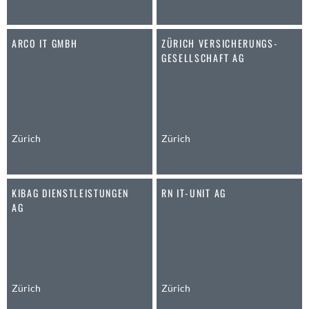
Dornach
Däniken
Dübendorf
ARCO IT GMBH
ZÜRICH VERSICHERUNGS-
GESELLSCHAFT AG
Dübendorf 1
Düdingen
Dürnten
Ebikon
Egg b. Zürich
Zürich
Zürich
Egg bei Zürich
Eglisau
Emmen
KIBAG DIENSTLEISTUNGEN
RN IT-UNIT AG
AG
Ennetbaden
Ennetbürgen
Eschenbach SG
Fahrweid
Farnern
Zürich
Zürich
Fislisbach