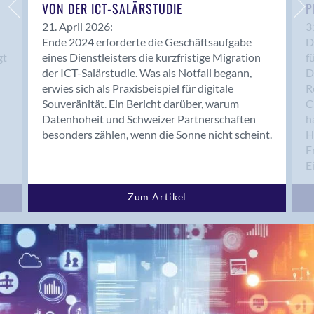
Bern 15
VON DER ICT-SALÄRSTUDIE
P
Bern 22
21. April 2026:
3
Ende 2024 erforderte die Geschäftsaufgabe
D
Bern 65
gt
eines Dienstleisters die kurzfristige Migration
f
Bern 9
der ICT-Salärstudie. Was als Notfall begann,
D
Bern-Zollikofen
erwies sich als Praxisbeispiel für digitale
R
Biel/Bienne
Souveränität. Ein Bericht darüber, warum
C
Datenhoheit und Schweizer Partnerschaften
h
Binningen
besonders zählen, wenn die Sonne nicht scheint.
H
Birsfelden
F
Bolligen
E
Bonaduz
Bonstetten
Zum Artikel
Bottighofen
Bremgarten bei Bern
Brig
Brig-Glis
Bronschhofen
Brugg