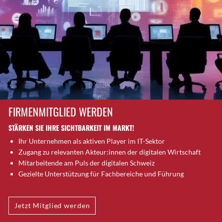
Brugg AG
Brütten
Bubendorf
Bubikon
Buchs (SG)
Burgdorf
Bäretswil
Bülach
FIRMENMITGLIED WERDEN
Cazis
STÄRKEN SIE IHRE SICHTBARKEIT IM MARKT!
Cham
Ihr Unternehmen als aktiven Player im IT-Sektor
Chur
Zugang zu relevanten Akteur:innen der digitalen Wirtschaft
Crissier
Mitarbeitende am Puls der digitalen Schweiz
Davos Platz
Gezielte Unterstützung für Fachbereiche und Führung
Davos Platz 1
Dierikon
Jetzt Mitglied werden
Dietikon