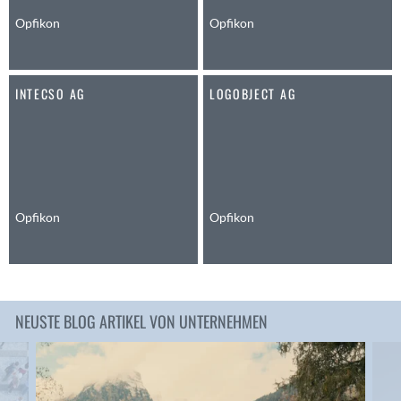
Anwil
Opfikon
Opfikon
Appenzell
Au SG
INTECSO AG
LOGOBJECT AG
Baar
Baden
Balsthal
Balzers
Basel
Bassersdorf
Opfikon
Opfikon
Belp
Bendern
Benken (SG)
Bergdietikon
NEUSTE BLOG ARTIKEL VON UNTERNEHMEN
Berlin
Bern
Bern - Liebefeld