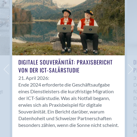
Bern 15
Bern 22
Bern 65
Bern 9
Bern-Zollikofen
Biel/Bienne
Binningen
Bolligen
DIGITALE SOUVERÄNITÄT: PRAXISBERICHT
D
Bonaduz
VON DER ICT-SALÄRSTUDIE
P
Bonstetten
21. April 2026:
3
Ende 2024 erforderte die Geschäftsaufgabe
D
Bottighofen
gt
eines Dienstleisters die kurzfristige Migration
f
Bremgarten bei Bern
der ICT-Salärstudie. Was als Notfall begann,
D
Brig
erwies sich als Praxisbeispiel für digitale
R
Brig-Glis
Souveränität. Ein Bericht darüber, warum
C
Bronschhofen
Datenhoheit und Schweizer Partnerschaften
h
besonders zählen, wenn die Sonne nicht scheint.
H
Brugg
F
Brugg AG