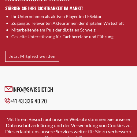
Dornach
STÄRKEN SIE IHRE SICHTBARKEIT IM MARKT!
Däniken
Ihr Unternehmen als aktiven Player im IT-Sektor
Dübendorf
Zugang zu relevanten Akteur:innen der digitalen Wirtschaft
Dübendorf 1
Mitarbeitende am Puls der digitalen Schweiz
Düdingen
Gezielte Unterstützung für Fachbereiche und Führung
Dürnten
Ebikon
Jetzt Mitglied werden
Egg b. Zürich
Egg bei Zürich
Eglisau
Emmen
INFO@SWISSICT.CH
Ennetbaden
Ennetbürgen
+41 43 336 40 20
Eschenbach SG
SWISSICT
Fahrweid
VULKANSTRASSE 120
Mit Ihrem Besuch auf unserer Website stimmen Sie unserer
8048 ZURICH
Farnern
Datenschutzerklärung und der Verwendung von Cookies zu.
Dies erlaubt uns unsere Services weiter für Sie zu verbessern.
Fislisbach