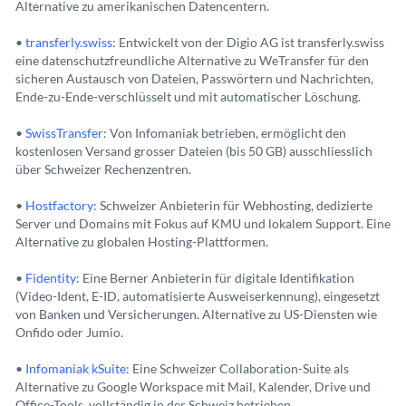
Alternative zu amerikanischen Datencentern.
•
transferly.swiss
: Entwickelt von der Digio AG ist transferly.swiss
eine datenschutzfreundliche Alternative zu WeTransfer für den
sicheren Austausch von Dateien, Passwörtern und Nachrichten,
Ende-zu-Ende-verschlüsselt und mit automatischer Löschung.
•
SwissTransfer
: Von Infomaniak betrieben, ermöglicht den
kostenlosen Versand grosser Dateien (bis 50 GB) ausschliesslich
über Schweizer Rechenzentren.
•
Hostfactory
: Schweizer Anbieterin für Webhosting, dedizierte
Server und Domains mit Fokus auf KMU und lokalem Support. Eine
Alternative zu globalen Hosting-Plattformen.
•
Fidentity
: Eine Berner Anbieterin für digitale Identifikation
(Video-Ident, E-ID, automatisierte Ausweiserkennung), eingesetzt
von Banken und Versicherungen. Alternative zu US-Diensten wie
Onfido oder Jumio.
•
Infomaniak kSuite
: Eine Schweizer Collaboration-Suite als
Alternative zu Google Workspace mit Mail, Kalender, Drive und
Office-Tools, vollständig in der Schweiz betrieben.