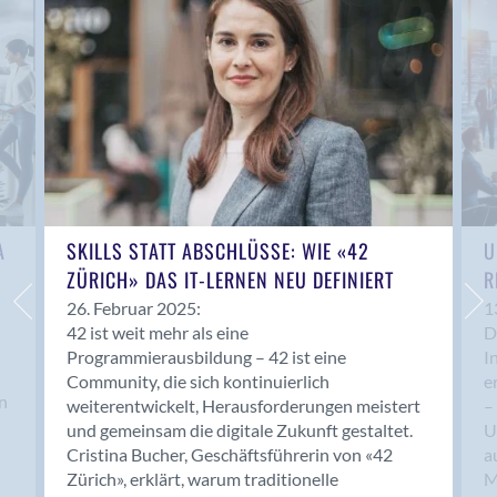
U
A
SKILLS STATT ABSCHLÜSSE: WIE «42
R
ZÜRICH» DAS IT-LERNEN NEU DEFINIERT
1
26. Februar 2025:
D
42 ist weit mehr als eine
I
Programmierausbildung – 42 ist eine
n
e
Community, die sich kontinuierlich
n
–
weiterentwickelt, Herausforderungen meistert
U
und gemeinsam die digitale Zukunft gestaltet.
a
Cristina Bucher, Geschäftsführerin von «42
M
Zürich», erklärt, warum traditionelle