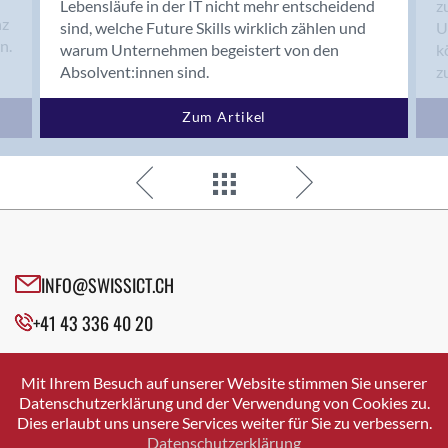
z
Lebensläufe in der IT nicht mehr entscheidend
nz
U
sind, welche Future Skills wirklich zählen und
n.
k
warum Unternehmen begeistert von den
z
Absolvent:innen sind.
Zum Artikel
INFO@SWISSICT.CH
+41 43 336 40 20
SWISSICT
VULKANSTRASSE 120
Mit Ihrem Besuch auf unserer Website stimmen Sie unserer
8048 ZURICH
Datenschutzerklärung und der Verwendung von Cookies zu.
Dies erlaubt uns unsere Services weiter für Sie zu verbessern.
Datenschutzerklärung