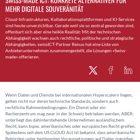
SWISS-MADE ICT: KONKRETE ALTERNATIVEN FÜR
MEHR DIGITALE SOUVERÄNITÄT
Cloud-Infrastrukturen, Kollaborationsplattformen und KI-Services
sind heute unverzichtbar. Gerade weil sie so zentral geworden sind,
offenbart sich aber eine heikle Realität: Mit der technischen
Abhängigkeit wachsen auch rechtliche, politische und strategische
Abhängigkeiten. swissICT-Partner Renuo hat eine Liste von
Anbieterunternehmen zusammengestellt, die Lösungen «Swiss-
made» offerieren.
Wenn Daten und Dienste bei internationalen Hyperscalern liegen,
gelten nicht nur deren technische Standards, sondern auch
rechtliche Rahmenbedingungen. Ein Dienst oder ein
Rechenzentrum mag zwar in der Schweiz betrieben werden, ABER:
unterliegt das dahinterstehende Unternehmen ausländischem
Recht, kann bspw. amerikanisches oder europäisches Recht greifen.
Spätestens seit dem US CLOUD Act ist bekannt, dass amerikanische
Behörden unter bestimmten Voraussetzungen auf Daten zugreifen