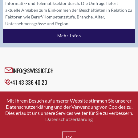
Informatik- und Telematiksektor durch. Die Umfrage liefert
aktuelle Angaben zum Einkommen der Beschäftigten in Relation zu
Faktoren wie Beruf/Kompetenzstufe, Branche, Alter,
Unternehmensgrösse und Region.
Mehr Infos
INFO@SWISSICT.CH
+41 43 336 40 20
SWISSICT
VULKANSTRASSE 120
Mit Ihrem Besuch auf unserer Website stimmen Sie unserer
8048 ZURICH
Datenschutzerklärung und der Verwendung von Cookies zu.
Dies erlaubt uns unsere Services weiter für Sie zu verbessern.
Datenschutzerklärung
IMPRESSUM
DATENSCHUTZ
AGB
OK