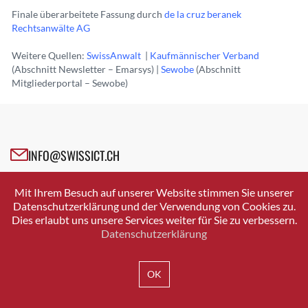
Finale überarbeitete Fassung durch
de la cruz beranek
Rechtsanwälte AG
Weitere Quellen:
SwissAnwalt
|
Kaufmännischer Verband
(Abschnitt Newsletter – Emarsys) |
Sewobe
(Abschnitt
Mitgliederportal – Sewobe)
INFO@SWISSICT.CH
+41 43 336 40 20
Mit Ihrem Besuch auf unserer Website stimmen Sie unserer
SWISSICT
Datenschutzerklärung und der Verwendung von Cookies zu.
VULKANSTRASSE 120
Dies erlaubt uns unsere Services weiter für Sie zu verbessern.
8048 ZURICH
Datenschutzerklärung
OK
IMPRESSUM
DATENSCHUTZ
AGB