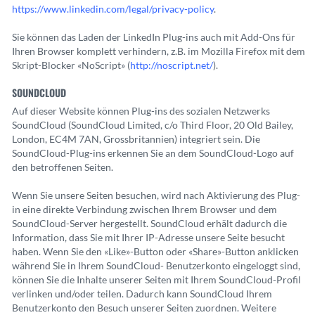
https://www.linkedin.com/legal/privacy-policy
.
Sie können das Laden der LinkedIn Plug-ins auch mit Add-Ons für
Ihren Browser komplett verhindern, z.B. im Mozilla Firefox mit dem
Skript-Blocker «NoScript» (
http://noscript.net/
).
SOUNDCLOUD
Auf dieser Website können Plug-ins des sozialen Netzwerks
SoundCloud (SoundCloud Limited, c/o Third Floor, 20 Old Bailey,
London, EC4M 7AN, Grossbritannien) integriert sein. Die
SoundCloud-Plug-ins erkennen Sie an dem SoundCloud-Logo auf
den betroffenen Seiten.
Wenn Sie unsere Seiten besuchen, wird nach Aktivierung des Plug-
in eine direkte Verbindung zwischen Ihrem Browser und dem
SoundCloud-Server hergestellt. SoundCloud erhält dadurch die
Information, dass Sie mit Ihrer IP-Adresse unsere Seite besucht
haben. Wenn Sie den «Like»-Button oder «Share»-Button anklicken
während Sie in Ihrem SoundCloud- Benutzerkonto eingeloggt sind,
können Sie die Inhalte unserer Seiten mit Ihrem SoundCloud-Profil
verlinken und/oder teilen. Dadurch kann SoundCloud Ihrem
Benutzerkonto den Besuch unserer Seiten zuordnen. Weitere