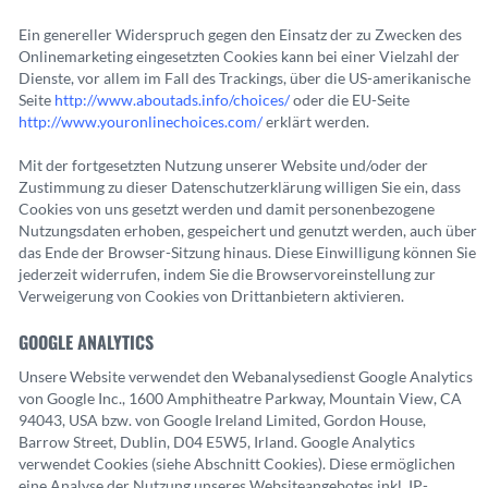
Ein genereller Widerspruch gegen den Einsatz der zu Zwecken des
Onlinemarketing eingesetzten Cookies kann bei einer Vielzahl der
Dienste, vor allem im Fall des Trackings, über die US-amerikanische
Seite
http://www.aboutads.info/choices/
oder die EU-Seite
http://www.youronlinechoices.com/
erklärt werden.
Mit der fortgesetzten Nutzung unserer Website und/oder der
Zustimmung zu dieser Datenschutzerklärung willigen Sie ein, dass
Cookies von uns gesetzt werden und damit personenbezogene
Nutzungsdaten erhoben, gespeichert und genutzt werden, auch über
das Ende der Browser-Sitzung hinaus. Diese Einwilligung können Sie
jederzeit widerrufen, indem Sie die Browservoreinstellung zur
Verweigerung von Cookies von Drittanbietern aktivieren.
GOOGLE ANALYTICS
Unsere Website verwendet den Webanalysedienst Google Analytics
von Google Inc., 1600 Amphitheatre Parkway, Mountain View, CA
94043, USA bzw. von Google Ireland Limited, Gordon House,
Barrow Street, Dublin, D04 E5W5, Irland. Google Analytics
verwendet Cookies (siehe Abschnitt Cookies). Diese ermöglichen
eine Analyse der Nutzung unseres Websiteangebotes inkl. IP-