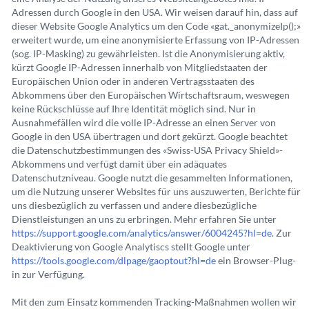
Adressen durch Google in den USA. Wir weisen darauf hin, dass auf
dieser Website Google Analytics um den Code «gat._anonymizeIp();»
erweitert wurde, um eine anonymisierte Erfassung von IP-Adressen
(sog. IP-Masking) zu gewährleisten. Ist die Anonymisierung aktiv,
kürzt Google IP-Adressen innerhalb von Mitgliedstaaten der
Europäischen Union oder in anderen Vertragsstaaten des
Abkommens über den Europäischen Wirtschaftsraum, weswegen
keine Rückschlüsse auf Ihre Identität möglich sind. Nur in
Ausnahmefällen wird die volle IP-Adresse an einen Server von
Google in den USA übertragen und dort gekürzt. Google beachtet
die Datenschutzbestimmungen des «Swiss-USA Privacy Shield»-
Abkommens und verfügt damit über ein adäquates
Datenschutzniveau. Google nutzt die gesammelten Informationen,
um die Nutzung unserer Websites für uns auszuwerten, Berichte für
uns diesbezüglich zu verfassen und andere diesbezügliche
Dienstleistungen an uns zu erbringen. Mehr erfahren Sie unter
https://support.google.com/analytics/answer/6004245?hl=de
. Zur
Deaktivierung von Google Analytiscs stellt Google unter
https://tools.google.com/dlpage/gaoptout?hl=de
ein Browser-Plug-
in zur Verfügung.
Mit den zum Einsatz kommenden Tracking-Maßnahmen wollen wir