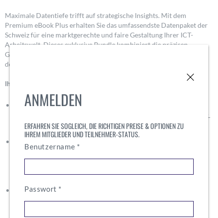
Maximale Datentiefe trifft auf strategische Insights. Mit dem
Premium eBook Plus erhalten Sie das umfassendste Datenpaket der
Schweiz für eine marktgerechte und faire Gestaltung Ihrer ICT-
Arbeitswelt. Dieses exklusive Bundle kombiniert die präzisen
Gehaltsdaten des Premium-Reports mit den qualitativen Analysen
des
Employment Conditions Report
.
Ihre exklusiven Vorteile im Bundle:
ANMELDEN
Vollständige Transparenz über alle Rollen & Levels:
Zugriff auf detaillierte Daten für rund 50 verschiedene ICT-
ERFAHREN SIE SOGLEICH, DIE RICHTIGEN PREISE & OPTIONEN ZU
Rollen mit bis zu 9 Levels.
IHREM MITGLIEDER UND TEILNEHMER-STATUS.
Level-spezifische Benchmarks:
Abdeckung aller neun
Erforderlich
Benutzername
*
Levels – von Junior-Einstieg (Level S1) über Senior-
Experten (Level S3) bis hin zu den strategischen
Management-Levels (Level M1–M4).
Erforderlich
Passwort
*
Umfassende Lohnbestandteile:
Analysen nicht nur zum
Basissalär, sondern auch zu variablen Vergütungen,
Prämien und Erfolgsbeteiligungen.