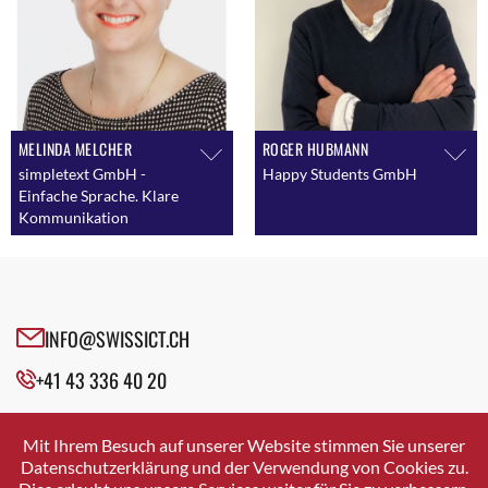
Senior Researcher and Lecturer
Strategic Projects / Digital Transformation
Office (DTO) Informatikdienste
Strategischer Einkauf
Studiengangleiter MAS IT-Leadership und
MELINDA MELCHER
TechManagement
ROGER HUBMANN
simpletext GmbH -
Happy Students GmbH
Technical Excellence Coach & Software Crafter
Einfache Sprache. Klare
Kommunikation
INFO@SWISSICT.CH
+41 43 336 40 20
SWISSICT
VULKANSTRASSE 120
Mit Ihrem Besuch auf unserer Website stimmen Sie unserer
8048 ZURICH
Datenschutzerklärung und der Verwendung von Cookies zu.