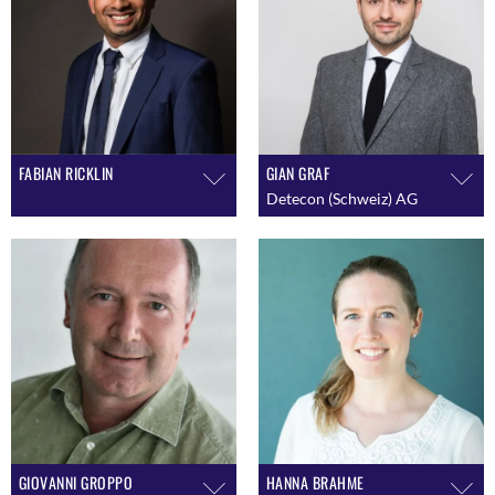
Senior Researcher and Lecturer
Strategic Projects / Digital Transformation
Office (DTO) Informatikdienste
Strategischer Einkauf
Studiengangleiter MAS IT-Leadership und
TechManagement
FABIAN RICKLIN
GIAN GRAF
Technical Excellence Coach & Software Crafter
Detecon (Schweiz) AG
GIOVANNI GROPPO
HANNA BRAHME