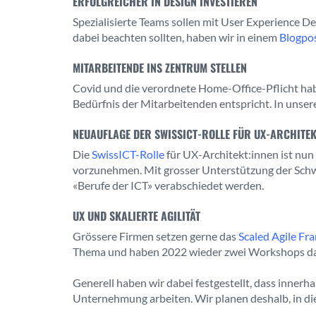
ERFOLGREICHER IN DESIGN INVESTIEREN
Spezialisierte Teams sollen mit User Experience D
dabei beachten sollten, haben wir in einem
Blogpo
MITARBEITENDE INS ZENTRUM STELLEN
Covid und die verordnete Home-Office-Pflicht hab
Bedürfnis der Mitarbeitenden entspricht. In unsere
NEUAUFLAGE DER SWISSICT-ROLLE FÜR UX-ARCHITEK
Die
SwissICT-Rolle
für UX-Architekt:innen ist nun 
vorzunehmen. Mit grosser Unterstützung der Sch
«Berufe der ICT» verabschiedet werden.
UX UND SKALIERTE AGILITÄT
Grössere Firmen setzen gerne das
Scaled Agile F
Thema und haben 2022 wieder zwei Workshops dazu
Generell haben wir dabei festgestellt, dass inner
Unternehmung arbeiten. Wir planen deshalb, in d