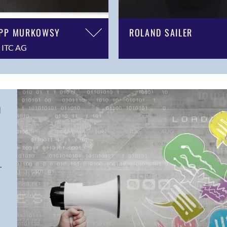
IPP MURKOWSY
ROLAND SAILER
e ITC AG
D
.