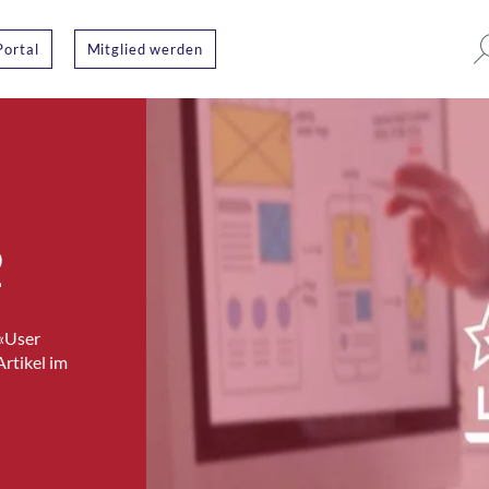
Portal
Mitglied werden
2
 «User
rtikel im