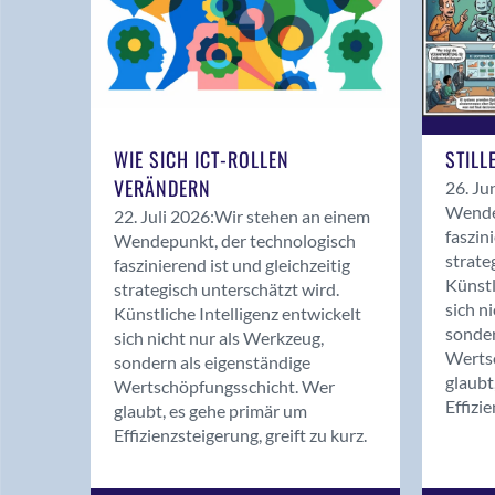
WIE SICH ICT-ROLLEN
STILL
VERÄNDERN
26. Ju
Wende
22. Juli 2026:
Wir stehen an einem
faszin
Wendepunkt, der technologisch
strate
faszinierend ist und gleichzeitig
Künstl
strategisch unterschätzt wird.
sich n
Künstliche Intelligenz entwickelt
sonder
sich nicht nur als Werkzeug,
Werts
sondern als eigenständige
glaubt
Wertschöpfungsschicht. Wer
Effizie
glaubt, es gehe primär um
Effizienzsteigerung, greift zu kurz.