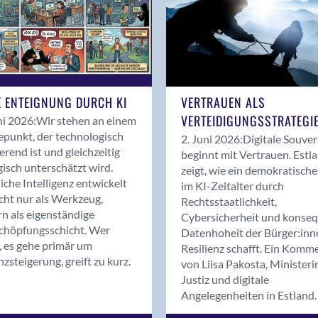
Interview
IT & Recht
Jahresbericht 2018
Kooperationen
Kurzprofile
E ENTEIGNUNG DURCH KI
VERTRAUEN ALS
Magazin
VERTEIDIGUNGSSTRATEGI
ni 2026:
Wir stehen an einem
Magazin 01/2019
punkt, der technologisch
2. Juni 2026:
Digitale Souver
ierend ist und gleichzeitig
Magazin 01/2020
beginnt mit Vertrauen. Estl
gisch unterschätzt wird.
zeigt, wie ein demokratische
Magazin 01/2021
iche Intelligenz entwickelt
im KI-Zeitalter durch
Magazin 01/2022
icht nur als Werkzeug,
Rechtsstaatlichkeit,
Magazin 01/2023
n als eigenständige
Cybersicherheit und konse
chöpfungsschicht. Wer
Magazin 01/2024
Datenhoheit der Bürger:inn
, es gehe primär um
Resilienz schafft. Ein Komm
Magazin 01/25
nzsteigerung, greift zu kurz.
von Liisa Pakosta, Ministeri
Magazin 01/26
Justiz und digitale
Magazin 02/2018
Angelegenheiten in Estland.
Magazin 02/2019