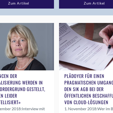
Magazin 02/2020
Zum Artikel
Zum Artikel
Magazin 02/2021
Magazin 02/2022
Magazin 02/2024
Magazin 03/2018
Magazin 03/2019
Magazin 03/2020
Magazin 04/2018
Magazin 04/2019
Medienmitteilungen
Mitglieder Input
NCEN DER
PLÄDOYER FÜR EINEN
News
ALISIERUNG WERDEN IN
PRAGMATISCHEN UMGANG
Podcast
ORDERGRUND GESTELLT,
DEN SIK AGB BEI DER
Politik
EN LEIDER
ÖFFENTLICHEN BESCHAFF
Produkte
ELLISIERT»
VON CLOUD-LÖSUNGEN
Projekte
vember 2018:
Interview mit
1. November 2018:
Wer im B
Publireportage