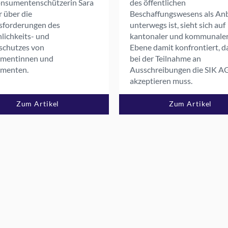
onsumentenschützerin Sara
des öffentlichen
Rollen der ICT
r über die
Beschaffungswesens als Anb
sforderungen des
unterwegs ist, sieht sich auf
Saläre der ICT
lichkeits- und
kantonaler und kommunale
Seitenblick
schutzes von
Ebene damit konfrontiert, d
SI-Professional
mentinnen und
bei der Teilnahme an
Stellungnahme
menten.
Ausschreibungen die SIK A
Uncategorized
akzeptieren muss.
Veranstaltungen
Zum Artikel
Zum Artikel
Vorstand
Work-ID