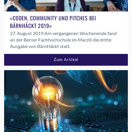
«CODEN, COMMUNITY UND PITCHES BEI
BÄRNHÄCKT 2019»
27. August 2019:
Am vergangenen Wochenende fand
an der Berner Fachhochschule im Marzili die dritte
Ausgabe von BärnHäckt statt.
Zum Artikel