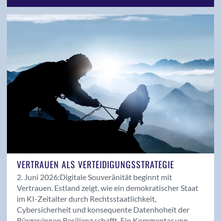
Seitenblick
SI-Professional
Stellungnahme
Uncategorized
Veranstaltungen
Vorstand
Work-ID
VERTRAUEN ALS VERTEIDIGUNGSSTRATEGIE
2. Juni 2026:
Digitale Souveränität beginnt mit
Vertrauen. Estland zeigt, wie ein demokratischer Staat
im KI-Zeitalter durch Rechtsstaatlichkeit,
Cybersicherheit und konsequente Datenhoheit der
Bürger:innen Resilienz schafft. Ein Kommentar von