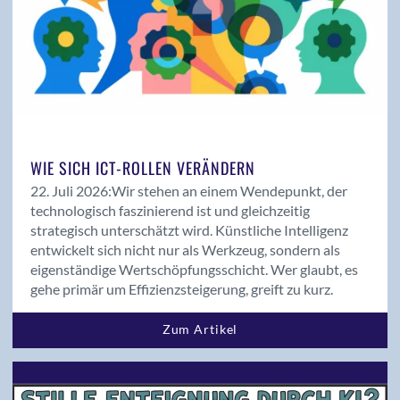
Jahresbericht 2018
Kooperationen
Kurzprofile
Magazin
Magazin 01/2019
Magazin 01/2020
WIE SICH ICT-ROLLEN VERÄNDERN
Magazin 01/2021
Magazin 01/2022
22. Juli 2026:
Wir stehen an einem Wendepunkt, der
technologisch faszinierend ist und gleichzeitig
Magazin 01/2023
strategisch unterschätzt wird. Künstliche Intelligenz
Magazin 01/2024
entwickelt sich nicht nur als Werkzeug, sondern als
Magazin 01/25
eigenständige Wertschöpfungsschicht. Wer glaubt, es
Magazin 01/26
gehe primär um Effizienzsteigerung, greift zu kurz.
Magazin 02/2018
Zum Artikel
Magazin 02/2019
Magazin 02/2020
Magazin 02/2021