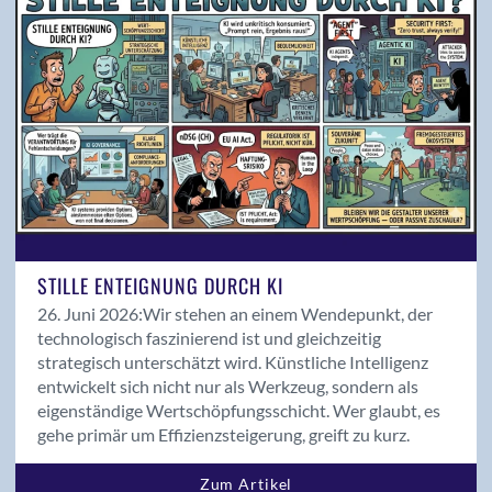
Magazin 02/2022
Magazin 02/2024
Magazin 03/2018
Magazin 03/2019
Magazin 03/2020
Magazin 04/2018
Magazin 04/2019
Medienmitteilungen
Mitglieder Input
News
STILLE ENTEIGNUNG DURCH KI
Podcast
26. Juni 2026:
Wir stehen an einem Wendepunkt, der
Politik
technologisch faszinierend ist und gleichzeitig
strategisch unterschätzt wird. Künstliche Intelligenz
Produkte
entwickelt sich nicht nur als Werkzeug, sondern als
Projekte
eigenständige Wertschöpfungsschicht. Wer glaubt, es
Publireportage
gehe primär um Effizienzsteigerung, greift zu kurz.
Rollen der ICT
Saläre der ICT
Zum Artikel