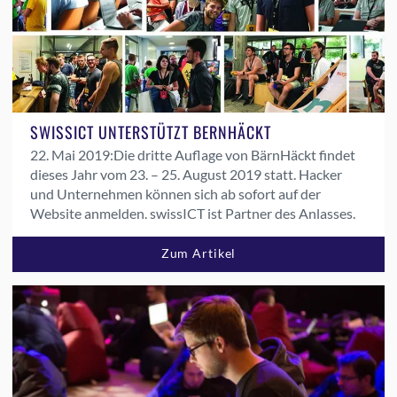
SWISSICT UNTERSTÜTZT BERNHÄCKT
22. Mai 2019:
Die dritte Auflage von BärnHäckt findet
dieses Jahr vom 23. – 25. August 2019 statt. Hacker
und Unternehmen können sich ab sofort auf der
Website anmelden. swissICT ist Partner des Anlasses.
Zum Artikel