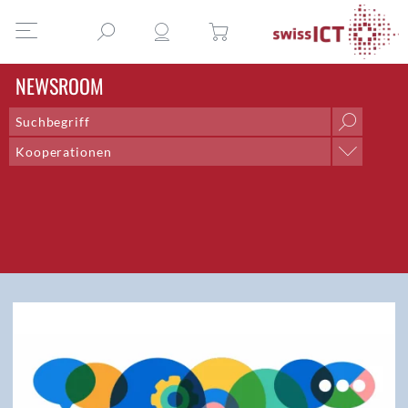
NEWSROOM
Kooperationen
Kategorie
Berufe der ICT
DEA-Gewinner-Interviews
Digital Economy Award
Digital Excellence Checkup
Fachartikel
Fachgruppen
Highlights 2020
ICT-Versicherungen
Interview
IT & Recht