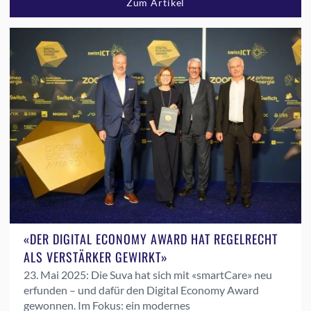
Zum Artikel
«DER DIGITAL ECONOMY AWARD HAT REGELRECHT
ALS VERSTÄRKER GEWIRKT»
23. Mai 2025:
Die Suva hat sich mit «smartCare» neu
erfunden – und dafür den Digital Economy Award
gewonnen. Im Fokus: ein modernes