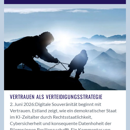
Seitenblick
SI-Professional
Stellungnahme
Uncategorized
Veranstaltungen
Vorstand
Work-ID
VERTRAUEN ALS VERTEIDIGUNGSSTRATEGIE
2. Juni 2026:
Digitale Souveränität beginnt mit
Vertrauen. Estland zeigt, wie ein demokratischer Staat
im KI-Zeitalter durch Rechtsstaatlichkeit,
Cybersicherheit und konsequente Datenhoheit der
Bürger:innen Resilienz schafft. Ein Kommentar von