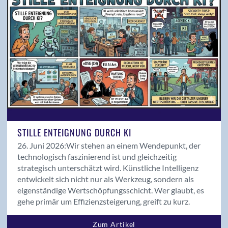
Magazin 02/2022
Magazin 02/2024
Magazin 03/2018
Magazin 03/2019
Magazin 03/2020
Magazin 04/2018
Magazin 04/2019
Medienmitteilungen
Mitglieder Input
News
STILLE ENTEIGNUNG DURCH KI
Podcast
26. Juni 2026:
Wir stehen an einem Wendepunkt, der
Politik
technologisch faszinierend ist und gleichzeitig
strategisch unterschätzt wird. Künstliche Intelligenz
Produkte
entwickelt sich nicht nur als Werkzeug, sondern als
Projekte
eigenständige Wertschöpfungsschicht. Wer glaubt, es
Publireportage
gehe primär um Effizienzsteigerung, greift zu kurz.
Rollen der ICT
Saläre der ICT
Zum Artikel