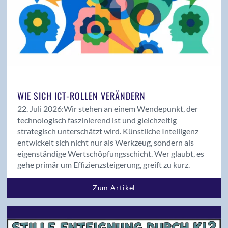
Jahresbericht 2018
Kooperationen
Kurzprofile
Magazin
Magazin 01/2019
Magazin 01/2020
WIE SICH ICT-ROLLEN VERÄNDERN
Magazin 01/2021
Magazin 01/2022
22. Juli 2026:
Wir stehen an einem Wendepunkt, der
technologisch faszinierend ist und gleichzeitig
Magazin 01/2023
strategisch unterschätzt wird. Künstliche Intelligenz
Magazin 01/2024
entwickelt sich nicht nur als Werkzeug, sondern als
Magazin 01/25
eigenständige Wertschöpfungsschicht. Wer glaubt, es
Magazin 01/26
gehe primär um Effizienzsteigerung, greift zu kurz.
Magazin 02/2018
Zum Artikel
Magazin 02/2019
Magazin 02/2020
Magazin 02/2021