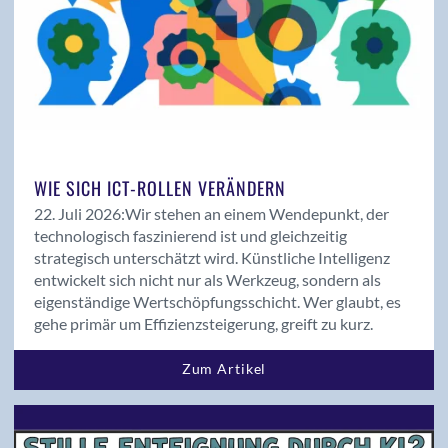
Jahresbericht 2018
Kooperationen
Kurzprofile
Magazin
Magazin 01/2019
Magazin 01/2020
WIE SICH ICT-ROLLEN VERÄNDERN
Magazin 01/2021
Magazin 01/2022
22. Juli 2026:
Wir stehen an einem Wendepunkt, der
technologisch faszinierend ist und gleichzeitig
Magazin 01/2023
strategisch unterschätzt wird. Künstliche Intelligenz
Magazin 01/2024
entwickelt sich nicht nur als Werkzeug, sondern als
Magazin 01/25
eigenständige Wertschöpfungsschicht. Wer glaubt, es
Magazin 01/26
gehe primär um Effizienzsteigerung, greift zu kurz.
Magazin 02/2018
Zum Artikel
Magazin 02/2019
Magazin 02/2020
Magazin 02/2021