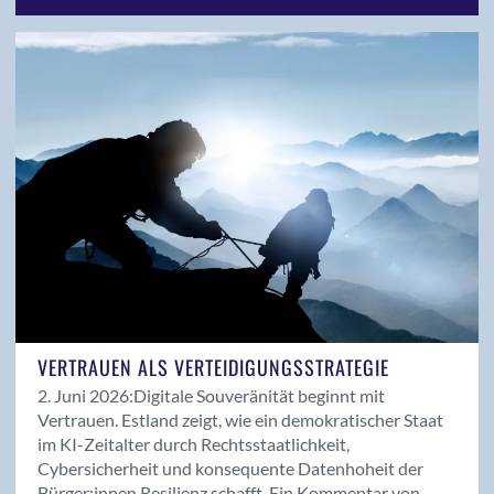
Seitenblick
SI-Professional
Stellungnahme
Uncategorized
Veranstaltungen
Vorstand
Work-ID
VERTRAUEN ALS VERTEIDIGUNGSSTRATEGIE
2. Juni 2026:
Digitale Souveränität beginnt mit
Vertrauen. Estland zeigt, wie ein demokratischer Staat
im KI-Zeitalter durch Rechtsstaatlichkeit,
Cybersicherheit und konsequente Datenhoheit der
Bürger:innen Resilienz schafft. Ein Kommentar von