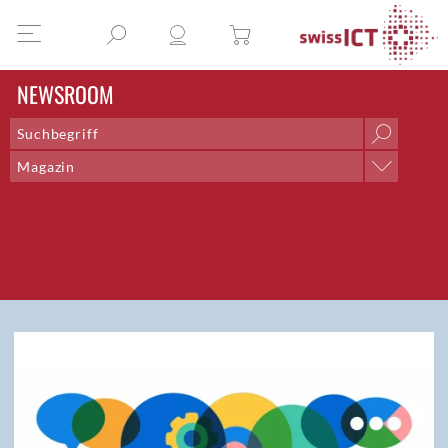
NEWSROOM
Magazin
Kategorie
Berufe der ICT
DEA-Gewinner-Interviews
Digital Economy Award
Digital Excellence Checkup
Fachartikel
Fachgruppen
Highlights 2020
ICT-Versicherungen
Interview
IT & Recht