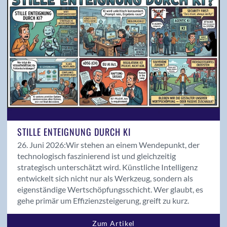
Magazin 02/2022
Magazin 02/2024
Magazin 03/2018
Magazin 03/2019
Magazin 03/2020
Magazin 04/2018
Magazin 04/2019
Medienmitteilungen
Mitglieder Input
News
STILLE ENTEIGNUNG DURCH KI
Podcast
26. Juni 2026:
Wir stehen an einem Wendepunkt, der
Politik
technologisch faszinierend ist und gleichzeitig
strategisch unterschätzt wird. Künstliche Intelligenz
Produkte
entwickelt sich nicht nur als Werkzeug, sondern als
Projekte
eigenständige Wertschöpfungsschicht. Wer glaubt, es
Publireportage
gehe primär um Effizienzsteigerung, greift zu kurz.
Rollen der ICT
Saläre der ICT
Zum Artikel