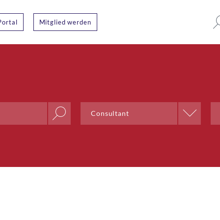
Portal
Mitglied werden
Position
Consultant
AI & Outsourcing + DPO
Chief Delivery Officer
Co-Lead;Training and Talent
Development
Co-Präsident
Community Management
CTO
CTO Bern