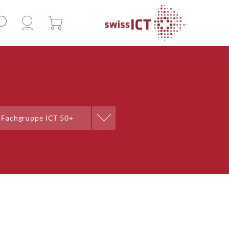
Professionelle Gruppe
Fachgruppe ICT 50+
Arbeitsgruppe Honorare
Arbeitsgruppe Redaktion
Arbeitsgruppe Rollen der
ICT
Arbeitsgruppe Saläre der ICT
Expertenkommission
Fachgruppe Digital
Competency