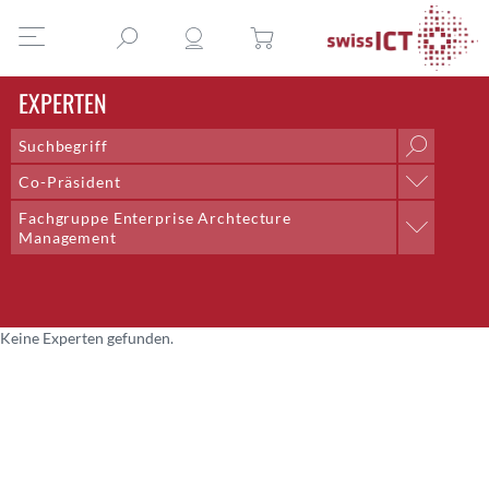
EXPERTEN
Co-Präsident
Position
Fachgruppe Enterprise Archtecture
AI & Outsourcing + DPO
Professionelle Gruppe
Management
Chief Delivery Officer
Arbeitsgruppe Honorare
Co-Lead;Training and Talent Development
Arbeitsgruppe Redaktion
Co-Präsident
Arbeitsgruppe Rollen der ICT
Community Management
Keine Experten gefunden.
Arbeitsgruppe Saläre der ICT
CTO
Expertenkommission
CTO Bern
Fachgruppe Digital Competency
Director Systems Engineering CNE
Fachgruppe DTI
Dozent
Fachgruppe E-Health
Eventmanagement