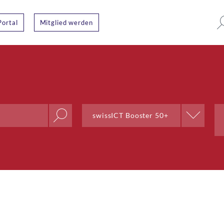
Portal
Mitglied werden
Position
swissICT Booster 50+
AI & Outsourcing + DPO
Chief Delivery Officer
Co-Lead;Training and Talent
Development
Co-Präsident
Community Management
CTO
CTO Bern