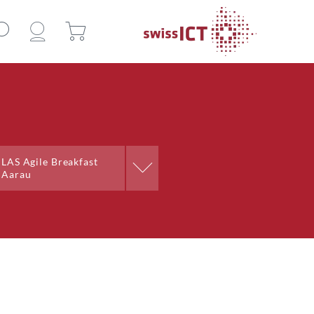
Professionelle Gruppe
LAS Agile Breakfast
Aarau
Arbeitsgruppe Honorare
Arbeitsgruppe Redaktion
Arbeitsgruppe Rollen der
ICT
Arbeitsgruppe Saläre der ICT
Expertenkommission
Fachgruppe Digital
Competency