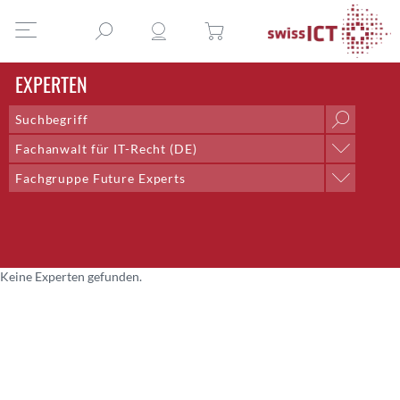
EXPERTEN
Fachanwalt für IT-Recht (DE)
Position
Fachgruppe Future Experts
AI & Outsourcing + DPO
Professionelle Gruppe
Chief Delivery Officer
Arbeitsgruppe Honorare
Co-Lead;Training and Talent Development
Arbeitsgruppe Redaktion
Co-Präsident
Arbeitsgruppe Rollen der ICT
Community Management
Keine Experten gefunden.
Arbeitsgruppe Saläre der ICT
CTO
Expertenkommission
CTO Bern
Fachgruppe Digital Competency
Director Systems Engineering CNE
Fachgruppe DTI
Dozent
Fachgruppe E-Health
Eventmanagement