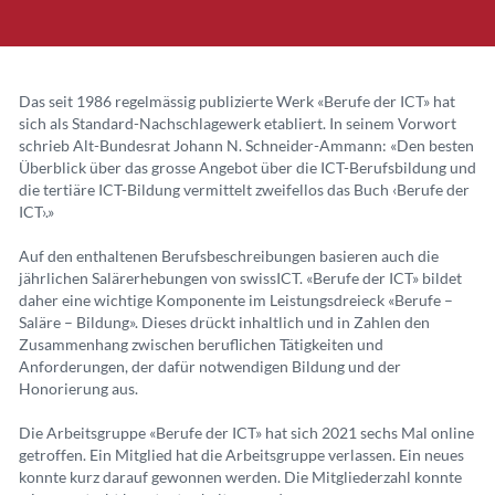
Das seit 1986 regelmässig publizierte Werk «Berufe der ICT» hat
sich als Standard-Nachschlagewerk etabliert. In seinem Vorwort
schrieb Alt-Bundesrat Johann N. Schneider-Ammann: «Den besten
Überblick über das grosse Angebot über die ICT-Berufsbildung und
die tertiäre ICT-Bildung vermittelt zweifellos das Buch ‹Berufe der
ICT›.»
Auf den enthaltenen Berufsbeschreibungen basieren auch die
jährlichen Salärerhebungen von swissICT. «Berufe der ICT» bildet
daher eine wichtige Komponente im Leistungsdreieck «Berufe –
Saläre – Bildung». Dieses drückt inhaltlich und in Zahlen den
Zusammenhang zwischen beruflichen Tätigkeiten und
Anforderungen, der dafür notwendigen Bildung und der
Honorierung aus.
Die Arbeitsgruppe «Berufe der ICT» hat sich 2021 sechs Mal online
getroffen. Ein Mitglied hat die Arbeitsgruppe verlassen. Ein neues
konnte kurz darauf gewonnen werden. Die Mitgliederzahl konnte