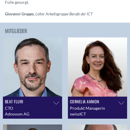
Fülle gesorgt.
Giovanni Groppo,
Leiter Arbeitsgruppe Berufe der ICT
MITGLIEDER
BEAT FLURI
CORNELIA AMMON
CTO
Produkt Managerin
Adnovum AG
swissICT