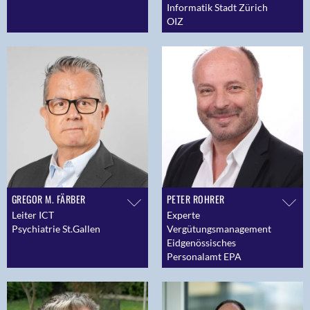
Informatik Stadt Zürich
OIZ
GREGOR M. FÄRBER
PETER ROHRER
Leiter ICT
Experte
Psychiatrie St.Gallen
Vergütungsmanagement
Eidgenössisches
Personalamt EPA