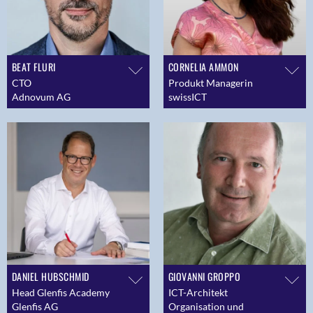
BEAT FLURI
CORNELIA AMMON
CTO
Produkt Managerin
Adnovum AG
swissICT
DANIEL HUBSCHMID
GIOVANNI GROPPO
Head Glenfis Academy
ICT-Architekt
Glenfis AG
Organisation und