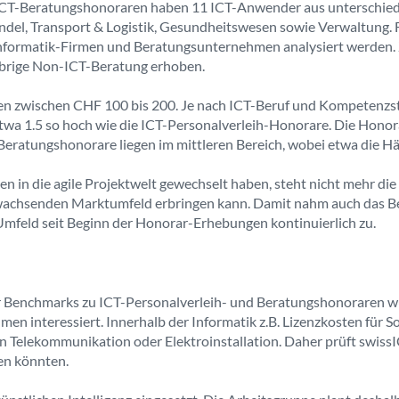
-ICT-Beratungshonoraren haben 11 ICT-Anwender aus unterschied
ndel, Transport & Logistik, Gesundheitswesen sowie Verwaltung. 
Informatik-Firmen und Beratungsunternehmen analysiert werden.
brige Non-ICT-Beratung erhoben.
gen zwischen CHF 100 bis 200. Je nach ICT-Beruf und Kompetenzst
 etwa 1.5 so hoch wie die ICT-Personalverleih-Honorare. Die Ho
eratungshonorare liegen im mittleren Bereich, wobei etwa die H
 in die agile Projektwelt gewechselt haben, steht nicht mehr die
wachsenden Marktumfeld erbringen kann. Damit nahm auch das Be
mfeld seit Beginn der Honorar-Erhebungen kontinuierlich zu.
er Benchmarks zu ICT-Personalverleih- und Beratungshonoraren 
en interessiert. Innerhalb der Informatik z.B. Lizenzkosten für 
 Telekommunikation oder Elektroinstallation. Daher prüft swissI
en könnten.