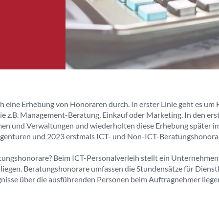
h eine Erhebung von Honoraren durch. In erster Linie geht es um
e z.B. Management-Beratung, Einkauf oder Marketing. In den erst
n und Verwaltungen und wiederholten diese Erhebung später im
enturen und 2023 erstmals ICT- und Non-ICT-Beratungshonorare
tungshonorare? Beim ICT-Personalverleih stellt ein Unternehmen
iegen. Beratungshonorare umfassen die Stundensätze für Dienstl
isse über die ausführenden Personen beim Auftragnehmer liege