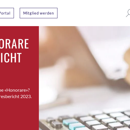
Portal
Mitglied werden
ORARE
RICHT
pe «Honorare»?
resbericht 2023.