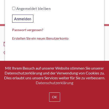
Angemeldet bleiben
Anmelden
Passwort vergessen?
Erstellen Sie ein neues Benutzerkonto
INFO@SWISSICT.CH
+41 43 336 40 20
SWISSICT
VULKANSTRASSE 120
Mit Ihrem Besuch auf unserer Website stimmen Sie unserer
8048 ZURICH
Datenschutzerklärung und der Verwendung von Cookies zu.
Dies erlaubt uns unsere Services weiter für Sie zu verbessern.
Datenschutzerklärung
IMPRESSUM
DATENSCHUTZ
AGB
OK