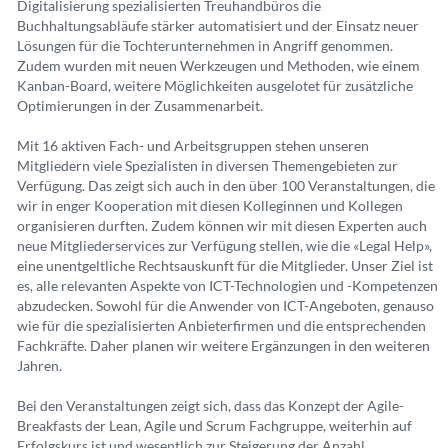
Digitalisierung spezialisierten Treuhandbüros die
Buchhaltungsabläufe stärker automatisiert und der Einsatz neuer
Lösungen für die Tochterunternehmen in Angriff genommen.
Zudem wurden mit neuen Werkzeugen und Methoden, wie einem
Kanban-Board, weitere Möglichkeiten ausgelotet für zusätzliche
Optimierungen in der Zusammenarbeit.
Mit 16 aktiven Fach- und Arbeitsgruppen stehen unseren
Mitgliedern viele Spezialisten in diversen Themengebieten zur
Verfügung. Das zeigt sich auch in den über 100 Veranstaltungen, die
wir in enger Kooperation mit diesen Kolleginnen und Kollegen
organisieren durften. Zudem können wir mit diesen Experten auch
neue Mitgliederservices zur Verfügung stellen, wie die «Legal Help»,
eine unentgeltliche Rechtsauskunft für die Mitglieder. Unser Ziel ist
es, alle relevanten Aspekte von ICT-Technologien und -Kompetenzen
abzudecken. Sowohl für die Anwender von ICT-Angeboten, genauso
wie für die spezialisierten Anbieterfirmen und die entsprechenden
Fachkräfte. Daher planen wir weitere Ergänzungen in den weiteren
Jahren.
Bei den Veranstaltungen zeigt sich, dass das Konzept der Agile-
Breakfasts der Lean, Agile und Scrum Fachgruppe, weiterhin auf
Erfolgskurs ist und wesentlich zur Steigerung der Anzahl