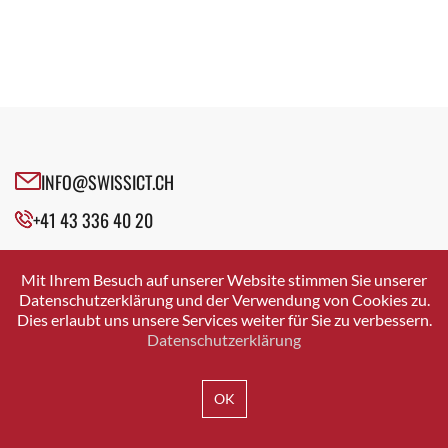
INFO@SWISSICT.CH
+41 43 336 40 20
SWISSICT
VULKANSTRASSE 120
Mit Ihrem Besuch auf unserer Website stimmen Sie unserer
8048 ZURICH
Datenschutzerklärung und der Verwendung von Cookies zu.
Dies erlaubt uns unsere Services weiter für Sie zu verbessern.
Datenschutzerklärung
IMPRESSUM
DATENSCHUTZ
AGB
OK