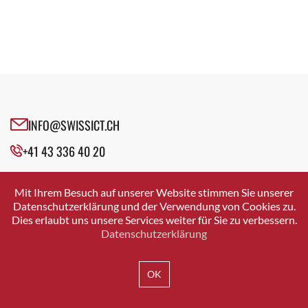
INFO@SWISSICT.CH
+41 43 336 40 20
SWISSICT
VULKANSTRASSE 120
Mit Ihrem Besuch auf unserer Website stimmen Sie unserer
8048 ZURICH
Datenschutzerklärung und der Verwendung von Cookies zu.
Dies erlaubt uns unsere Services weiter für Sie zu verbessern.
Datenschutzerklärung
IMPRESSUM
DATENSCHUTZ
AGB
OK