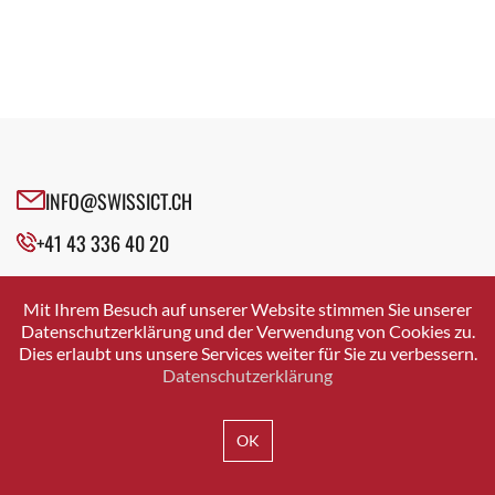
INFO@SWISSICT.CH
+41 43 336 40 20
SWISSICT
VULKANSTRASSE 120
Mit Ihrem Besuch auf unserer Website stimmen Sie unserer
8048 ZURICH
Datenschutzerklärung und der Verwendung von Cookies zu.
Dies erlaubt uns unsere Services weiter für Sie zu verbessern.
Datenschutzerklärung
IMPRESSUM
DATENSCHUTZ
AGB
OK