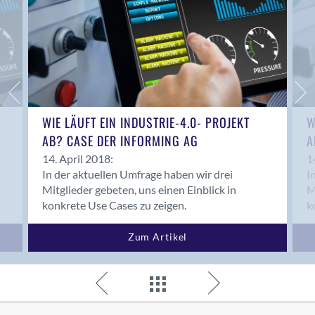
WIE LÄUFT EIN INDUSTRIE-4.0- PROJEKT
W
AB? CASE DER INFORMING AG
A
14. April 2018:
1
In der aktuellen Umfrage haben wir drei
I
Mitglieder gebeten, uns einen Einblick in
M
konkrete Use Cases zu zeigen.
k
Zum Artikel