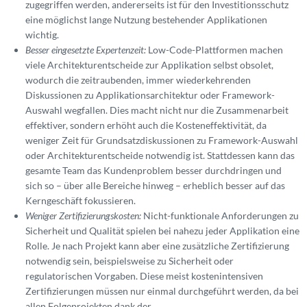
zugegriffen werden, andererseits ist für den Investitionsschutz
eine möglichst lange Nutzung bestehender Applikationen
wichtig.
Besser eingesetzte Expertenzeit:
Low-Code-Plattformen machen
viele Architekturentscheide zur Applikation selbst obsolet,
wodurch die zeitraubenden, immer wiederkehrenden
Diskussionen zu Applikationsarchitektur oder Framework-
Auswahl wegfallen. Dies macht nicht nur die Zusammenarbeit
effektiver, sondern erhöht auch die Kosteneffektivität, da
weniger Zeit für Grundsatzdiskussionen zu Framework-Auswahl
oder Architekturentscheide notwendig ist. Stattdessen kann das
gesamte Team das Kundenproblem besser durchdringen und
sich so – über alle Bereiche hinweg – erheblich besser auf das
Kerngeschäft fokussieren.
Weniger Zertifizierungskosten:
Nicht-funktionale Anforderungen zu
Sicherheit und Qualität spielen bei nahezu jeder Applikation eine
Rolle. Je nach Projekt kann aber eine zusätzliche Zertifizierung
notwendig sein, beispielsweise zu Sicherheit oder
regulatorischen Vorgaben. Diese meist kostenintensiven
Zertifizierungen müssen nur einmal durchgeführt werden, da bei
allen Folgeprojekten dank der