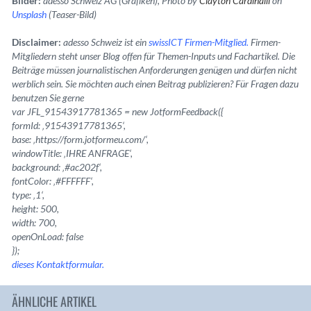
Bilder:
adesso Schweiz AG (Grafiken), Photo by
Clayton Cardinalli
on
Unsplash
(Teaser-Bild)
Disclaimer:
adesso Schweiz ist ein
swissICT Firmen-Mitglied.
Firmen-
Mitgliedern steht unser Blog offen für Themen-Inputs und Fachartikel. Die
Beiträge müssen journalistischen Anforderungen genügen und dürfen nicht
werblich sein. Sie möchten auch einen Beitrag publizieren? Für Fragen dazu
benutzen Sie gerne
var JFL_91543917781365 = new JotformFeedback({
formId: ‚91543917781365‘,
base: ‚https://form.jotformeu.com/‘,
windowTitle: ‚IHRE ANFRAGE‘,
background: ‚#ac202f‘,
fontColor: ‚#FFFFFF‘,
type: ‚1‘,
height: 500,
width: 700,
openOnLoad: false
});
dieses Kontaktformular.
ÄHNLICHE ARTIKEL