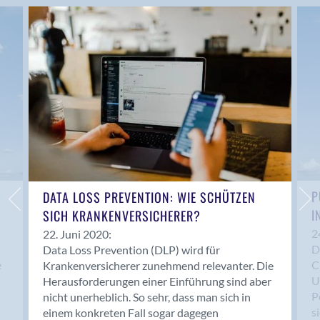
P
DATA LOSS PREVENTION: WIE SCHÜTZEN
I
SICH KRANKENVERSICHERER?
2
22. Juni 2020:
D
Data Loss Prevention (DLP) wird für
e
C
Krankenversicherer zunehmend relevanter. Die
U
Herausforderungen einer Einführung sind aber
P
nicht unerheblich. So sehr, dass man sich in
s
einem konkreten Fall sogar dagegen