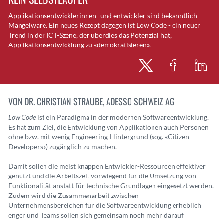
Applikationsentwicklerinnen- und entwickler sind bekanntlich
Mangelware. Ein neues Rezept dagegen ist Low Code - ein neuer
Trend in der ICT-Szene, der überdies das Potenzial hat,
Applikationsentwicklung zu «demokratisieren».
VON DR. CHRISTIAN STRAUBE, ADESSO SCHWEIZ AG
Low Code
ist ein Paradigma in der modernen Softwareentwicklung.
Es hat zum Ziel, die Entwicklung von Applikationen auch Personen
ohne bzw. mit wenig Engineering-Hintergrund (sog.
«
Citizen
Developers
»
) zugänglich zu machen.
Damit sollen die meist knappen Entwickler-Ressourcen effektiver
genutzt und die Arbeitszeit vorwiegend für die Umsetzung von
Funktionalität anstatt für technische Grundlagen eingesetzt werden.
Zudem wird die Zusammenarbeit zwischen
Unternehmensbereichen für die Softwareentwicklung erheblich
enger und Teams sollen sich gemeinsam noch mehr darauf