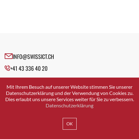
Fachgruppe E-Learning
Executive Agile Coach
Fachgruppe Education
Experte Vergütungsmanagement
Fachgruppe Enterprise Archtecture Management
Fachgruppen
Fachgruppe Future Experts
Fachgruppenleiter Informatik
Fachgruppe ICT 50+
Founder
Fachgruppe Industrie 4.0
General Counsel
Fachgruppe Innovation
INFO@SWISSICT.CH
Geschäftsführer
Fachgruppe Künstliche Intelligenz
Gründer
+41 43 336 40 20
Fachgruppe LAS
Gründer & GEschäftsführer
Fachgruppe Leadership & Ökosystem
SWISSICT
Head Compensation & Benefits Schweiz
VULKANSTRASSE 120
Fachgruppe Nachfolge
Mit Ihrem Besuch auf unserer Website stimmen Sie unserer
8048 ZURICH
Head Corporate Development
Datenschutzerklärung und der Verwendung von Cookies zu.
Fachgruppe Open Source
Dies erlaubt uns unsere Services weiter für Sie zu verbessern.
Head Glenfis Academy
Fachgruppe Security
Datenschutzerklärung
Head Legal Data
Fachgruppe Smart Generations
IMPRESSUM
DATENSCHUTZ
AGB
Head of Legal
Fachgruppe Sourcing & Cloud
OK
HR Geschäftspartner IT
Fachgruppe Talent Acquisition
ICT-Architekt
Fachgruppe User Experience