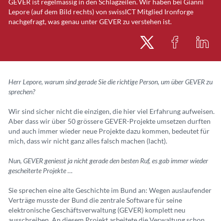
GEVER ist regelmässig in den Schlagzeilen. Wir haben bei Gianni
Lepore (auf dem Bild rechts) von swissICT Mitglied Ironforge
nachgefragt, was genau unter GEVER zu verstehen ist.
Herr Lepore, warum sind gerade Sie die richtige Person, um über GEVER zu
sprechen?
Wir sind sicher nicht die einzigen, die hier viel Erfahrung aufweisen.
Aber dass wir über 50 grössere GEVER-Projekte umsetzen durften
und auch immer wieder neue Projekte dazu kommen, bedeutet für
mich, dass wir nicht ganz alles falsch machen (lacht).
Nun, GEVER
geniesst ja nicht gerade den besten Ruf, es gab immer wieder
gescheiterte Projekte …
Sie sprechen eine alte Geschichte im Bund an: Wegen auslaufender
Verträge musste der Bund die zentrale Software für seine
elektronische Geschäftsverwaltung (GEVER) komplett neu
ausschreiben. An diesem Projekt arbeitete die Verwaltung schon