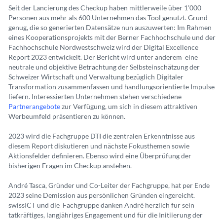
Seit der Lancierung des Checkup haben mittlerweile über 1’000
Personen aus mehr als 600 Unternehmen das Tool genutzt. Grund
genug, die so generierten Datensätze nun auszuwerten: Im Rahmen
eines Kooperationsprojekts mit der Berner Fachhochschule und der
Fachhochschule Nordwestschweiz wird der Digital Excellence
Report 2023 entwickelt. Der Bericht wird unter anderem eine
neutrale und objektive Betrachtung der Selbsteinschätzung der
Schweizer Wirtschaft und Verwaltung bezüglich Digitaler
Transformation zusammenfassen und handlungsorientierte Impulse
liefern. Interessierten Unternehmen stehen verschiedene
Partnerangebote
zur Verfügung, um sich in diesem attraktiven
Werbeumfeld präsentieren zu können.
2023 wird die Fachgruppe DTI die zentralen Erkenntnisse aus
diesem Report diskutieren und nächste Fokusthemen sowie
Aktionsfelder definieren. Ebenso wird eine Überprüfung der
bisherigen Fragen im Checkup anstehen.
André Tasca, Gründer und Co-Leiter der Fachgruppe, hat per Ende
2023 seine Demission aus persönlichen Gründen eingereicht.
swissICT und die Fachgruppe danken André herzlich für sein
tatkräftiges, langjähriges Engagement und für die Initiierung der