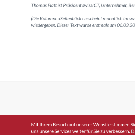
Thomas Flatt ist Präsident swissICT, Unternehmer, Be
(Die Kolumne «Seitenblick» erscheint monatlich im s
wiedergeben. Dieser Text wurde erstmals am 06.03.201
INFO@SWISSICT.CH
+41 4
Mit Ihrem Besuch auf unserer Website stimmen Si
uns unsere Services weiter für Sie zu verbessern.
D