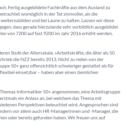
ach. Fertig ausgebildete Fachkräfte aus dem Ausland zu
betrachtet womöglich in der Tat sinnvoller, als die
 weiterzubilden und bei Laune zu halten. Lassen wir diese
gen, dass gerade hierzulande sehr vorbildlich ausgebildet
ellen von 7200 auf fast 9200 im Jahr 2016 erhöht werden.
ren Stufe der Altersskala. «Arbeitskräfte, die älter als 50
 schrieb die NZZ bereits 2013. Nicht zu reden von der
uppe 50+ ganz offensichtlich schwieriger gestaltet als für
o flexibel einsetzbar – haben aber einen ziemlichen
es Themas Informatiker 50+ angenommen, eine Arbeitsgruppe
t erstmals ein Anlass an, bei welchem das Thema mit
hiedenen Perspektiven beleuchtet wird. Angesprochen sind
sondern vor allem auch HR-Managerinnen und -Manager, die
en oder bereits gefunden haben. Wir freuen uns auf