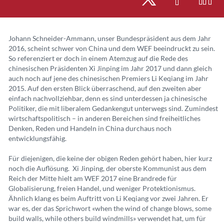
Johann Schneider-Ammann, unser Bundespräsident aus dem Jahr
2016, scheint schwer von China und dem WEF beeindruckt zu sein.
So referenziert er doch in einem Atemzug auf die Rede des
chinesischen Präsidenten Xi Jinping im Jahr 2017 und dann gleich
auch noch auf jene des chinesischen Premiers Li Keqiang im Jahr
2015. Auf den ersten Blick überraschend, auf den zweiten aber
einfach nachvollziehbar, denn es sind unterdessen ja chinesische
Politiker, die mit liberalem Gedankengut unterwegs sind. Zumindest
wirtschaftspolitisch – in anderen Bereichen sind freiheitliches
Denken, Reden und Handeln in China durchaus noch
entwicklungsfähig.
Für diejenigen, die keine der obigen Reden gehört haben, hier kurz
noch die Auflösung. Xi Jinping, der oberste Kommunist aus dem
Reich der Mitte hielt am WEF 2017 eine Brandrede für
Globalisierung, freien Handel, und weniger Protektionismus.
Ähnlich klang es beim Auftritt von Li Keqiang vor zwei Jahren. Er
war es, der das Sprichwort «when the wind of change blows, some
build walls, while others build windmills» verwendet hat, um für