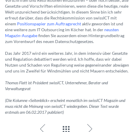
Vorschriften und Restriktionen einzuführen – oder noch besser, alte
Gesetzte und Vorschriften eliminieren, wenn diese die heutige, reale
Welt unzureichend berücksichtigen. In diesem Sinne bin ich sehr
erfreut darüber, dass die Rechtskommission von swissICT mit
einem
Positionspapier zum Auftragsrecht
aktiv geworden ist und
eine weitere zum IT Outsourcing im Köcher hat. In der
neusten
Magazin-Ausgabe
finden Sie ausserdem einen Hintergrundbeitrag
zum Vorentwurf des neuen Datenschutzgesetzes.
Das Jahr 2017 wird ein weiteres Jahr, in dem intensiv über Gesetzte
und Regulation debattiert werden wird. Ich hoffe, dass wir dabei
Nutzen und Schaden von Regulierung weise gegeneinander abwägen
und uns im Zweifel für Windmühlen und nicht Mauern entscheiden.
Thomas Flatt ist Präsident swissICT, Unternehmer, Berater und
Verwaltungsrat
(Die Kolumne «Seitenblick» erscheint monatlich im swissICT Magazin und
muss nicht die Meinung von swissICT wiedergeben. Dieser Text wurde
erstmals am 06.02.2017 publiziert)