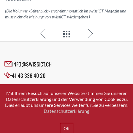
(Die Kolumne «Seitenblick» erscheint monatlich im swissICT Magazin und
muss nicht die Meinung von swissICT wiedergeben.)
INFO@SWISSICT.CH
+41 43 336 40 20
SWISSICT
VULKANSTRASSE 120
Mit Ihrem Besuch auf unserer Website stimmen Sie unserer
8048 ZURICH
Datenschutzerklärung und der Verwendung von Cookies zu.
Dies erlaubt uns unsere Services weiter für Sie zu verbessern.
Datenschutzerklärung
IMPRESSUM
DATENSCHUTZ
AGB
OK