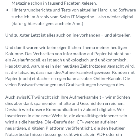
Magazine schon in tausend Facetten gelesen.
Hintergrundberichte und Tests von aktueller Hard- und Software
suche ich im Archiv vom Swiss IT Magazine – also wieder digital
(dafür gibt es übrigens auch ein Abo!)
Und zu guter Letzt ist alles auch online vorhanden – und aktueller.
Und damit wären wir beim eigentlichen Thema meiner heutigen
Kolumne. Das Verbreiten von Information auf Papier ist nicht nur
ein Auslaufmodell, es ist auch unökologisch und unökonomisch.
Hauptgrund, warum es in der heutigen Zeit trotzdem gemacht wird,
ist die Tatsache, dass man die Aufmerksamkeit gewisser Kunden mit
Papier (noch) einfacher erregen kann als über Online-Kanäle. Die
vielen Postwurfsendungen und Gratiszeitungen bezeugen dies.
Auch swissICT wünscht sich Ihre Aufmerksamkeit – wir möchten
dies aber dank spannender Inhalte und Geschichten erreichen.
Deshalb wird unsere Kommunikation in Zukunft digitaler. Wir
investieren in eine neue Website, die aktualitätsgetriebener sein
wird als die heutige. Die «Berufe der ICT» werden auf einer
neuartigen, digitalen Plattform veröffentlicht, die den heutigen
Nutzerbedürfnissen besser gerecht wird als ein PDF oder ein