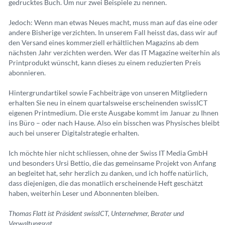
gedrucktes Buch. Um nur zwei Beispiele zu nennen.
Jedoch: Wenn man etwas Neues macht, muss man auf das eine oder
andere Bisherige verzichten. In unserem Fall heisst das, dass wir auf
den Versand eines kommerziell erhältlichen Magazins ab dem
nächsten Jahr verzichten werden. Wer das IT Magazine weiterhin als
Printprodukt wünscht, kann dieses zu einem reduzierten Preis
abonnieren.
Hintergrundartikel sowie Fachbeiträge von unseren Mitgliedern
erhalten Sie neu in einem quartalsweise erscheinenden swissICT
eigenen Printmedium. Die erste Ausgabe kommt im Januar zu Ihnen
ins Büro – oder nach Hause. Also ein bisschen was Physisches bleibt
auch bei unserer Digitalstrategie erhalten.
Ich möchte hier nicht schliessen, ohne der Swiss IT Media GmbH
und besonders Ursi Bettio, die das gemeinsame Projekt von Anfang
an begleitet hat, sehr herzlich zu danken, und ich hoffe natürlich,
dass diejenigen, die das monatlich erscheinende Heft geschätzt
haben, weiterhin Leser und Abonnenten bleiben.
Thomas Flatt ist Präsident swissICT, Unternehmer, Berater und
Verwaltungsrat