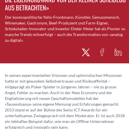
AUS BETRACHTEN»
Der kosmopolitische Yello-Frontmann, Künstler, Genussmensch,
Winemaker, Gastronom, Beef-Produzent und Farm-Eigner,
Schokoladen-Innovator und Investor Dieter Meier hat als Pionier so
manche Trends mitverfolgt – auch die Transformation von «analog
zu digital».
In seinen experimentellen Visionen und optimistischen Missionen
hatte er mit gesundem Selbstvertrauen und Risikoaffinität –
mitgeprägt als Poker-Spieler in jüngeren Jahren – nie zu grosse
Angst, Fehler zu machen. Auch in der New Economy und der
Digitalisierung mit neuen Geschäftsmodellen hat der
«Tausendsassa» seine eigene Meinung und Erfahrungen gemacht.
2013 stand er auf der Bühne des Swiss ICT Awards für ein
unterhaltsames Zwiegespräch mit dem Moderator. Er ist auch 2018
ein lebhaftes Beispiel dafür, wie man als Offline-Unternehmer
erfolgreich und innovativ sein kann.