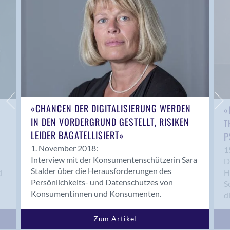
«CHANCEN DER DIGITALISIERUNG WERDEN
«
IN DEN VORDERGRUND GESTELLT, RISIKEN
T
LEIDER BAGATELLISIERT»
P
1. November 2018:
1
Interview mit der Konsumentenschützerin Sara
D
Stalder über die Herausforderungen des
d
H
Persönlichkeits- und Datenschutzes von
S
Konsumentinnen und Konsumenten.
d
Zum Artikel