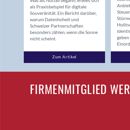
Was als Notfall begann, erwies sich
Anbiet
als Praxisbeispiel für digitale
Steue
Souveränität. Ein Bericht darüber,
Stürm
warum Datenhoheit und
Holits
Schweizer Partnerschaften
identi
besonders zählen, wenn die Sonne
geben 
nicht scheint.
Einor
Zum Artikel
FIRMENMITGLIED WE