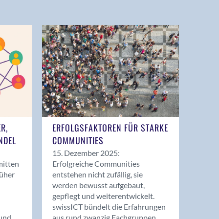
ER,
ERFOLGSFAKTOREN FÜR STARKE
NDEL
COMMUNITIES
15. Dezember 2025:
mitten
Erfolgreiche Communities
rüher
entstehen nicht zufällig, sie
werden bewusst aufgebaut,
gepflegt und weiterentwickelt.
swissICT bündelt die Erfahrungen
und
aus rund zwanzig Fachgruppen.