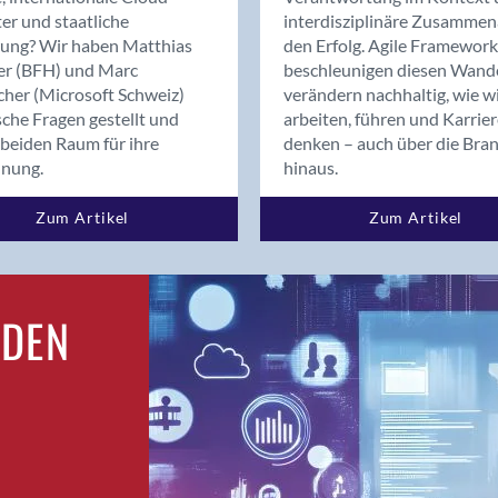
Bern
er und staatliche
interdisziplinäre Zusammen
Bern - Liebefeld
rung? Wir haben Matthias
den Erfolg. Agile Framework
er (BFH) und Marc
beschleunigen diesen Wand
Bern 15
cher (Microsoft Schweiz)
verändern nachhaltig, wie w
Bern 22
sche Fragen gestellt und
arbeiten, führen und Karrie
Bern 65
beiden Raum für ihre
denken – auch über die Bra
Bern 9
dnung.
hinaus.
Bern-Zollikofen
Zum Artikel
Zum Artikel
Biel/Bienne
Binningen
Birsfelden
Bolligen
RDEN
Bonaduz
Bonstetten
Bottighofen
Bremgarten bei Bern
Brig
Brig-Glis