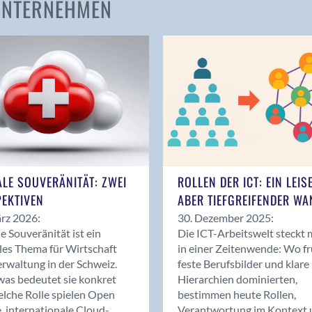
 UNTERNEHMEN
Amden
Andelfingen
Anwil
Appenzell
Au SG
Baar
Baden
Balsthal
Balzers
ALE SOUVERÄNITÄT: ZWEI
ROLLEN DER ICT: EIN LEIS
Basel
EKTIVEN
ABER TIEFGREIFENDER WA
Bassersdorf
rz 2026:
30. Dezember 2025:
Belp
le Souveränität ist ein
Die ICT-Arbeitswelt steckt 
Bendern
les Thema für Wirtschaft
in einer Zeitenwende: Wo f
Benken (SG)
rwaltung in der Schweiz.
feste Berufsbilder und klare
as bedeutet sie konkret
Hierarchien dominierten,
Bergdietikon
lche Rolle spielen Open
bestimmen heute Rollen,
Berlin
, internationale Cloud-
Verantwortung im Kontext 