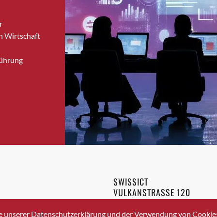
Bronschhofen
r
Brugg
n Wirtschaft
Brugg AG
Brütten
Führung
Bubendorf
Bubikon
Buchs (SG)
Burgdorf
Bäretswil
Bülach
Cazis
Cham
Chur
SWISSICT
Crissier
VULKANSTRASSE 120
Davos Platz
8048 ZURICH
3 336 40 20
Davos Platz 1
e unserer Datenschutzerklärung und der Verwendung von Cookies 