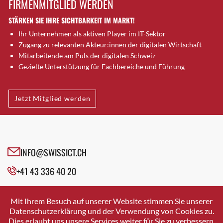
FIRMENMITGLIED WERDEN
Brugg AG
STÄRKEN SIE IHRE SICHTBARKEIT IM MARKT!
Brütten
Ihr Unternehmen als aktiven Player im IT-Sektor
Bubendorf
Zugang zu relevanten Akteur:innen der digitalen Wirtschaft
Bubikon
Mitarbeitende am Puls der digitalen Schweiz
Buchs (SG)
Gezielte Unterstützung für Fachbereiche und Führung
Burgdorf
Bäretswil
Jetzt Mitglied werden
Bülach
Cazis
Cham
Chur
INFO@SWISSICT.CH
Crissier
+41 43 336 40 20
Davos Platz
Davos Platz 1
SWISSICT
VULKANSTRASSE 120
Dierikon
Mit Ihrem Besuch auf unserer Website stimmen Sie unserer
8048 ZURICH
Datenschutzerklärung und der Verwendung von Cookies zu.
Dietikon
Dies erlaubt uns unsere Services weiter für Sie zu verbessern.