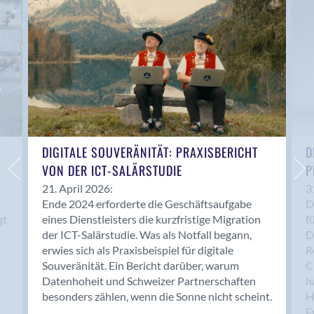
Anwil
Appenzell
Au SG
Baar
Baden
Balsthal
Balzers
Basel
DIGITALE SOUVERÄNITÄT: PRAXISBERICHT
D
VON DER ICT-SALÄRSTUDIE
P
Bassersdorf
Belp
21. April 2026:
3
Ende 2024 erforderte die Geschäftsaufgabe
D
Bendern
gt
eines Dienstleisters die kurzfristige Migration
f
Benken (SG)
der ICT-Salärstudie. Was als Notfall begann,
D
Bergdietikon
erwies sich als Praxisbeispiel für digitale
R
Berlin
Souveränität. Ein Bericht darüber, warum
C
Datenhoheit und Schweizer Partnerschaften
h
Bern
besonders zählen, wenn die Sonne nicht scheint.
H
Bern - Liebefeld
F