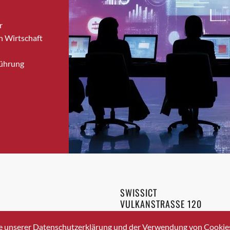
Bronschhofen
r
Brugg
n Wirtschaft
Brugg AG
Brütten
Führung
Bubendorf
Bubikon
Buchs (SG)
Burgdorf
Bäretswil
Bülach
Cazis
Cham
Chur
SWISSICT
Crissier
VULKANSTRASSE 120
Davos Platz
8048 ZURICH
3 336 40 20
Davos Platz 1
e unserer Datenschutzerklärung und der Verwendung von Cookies 