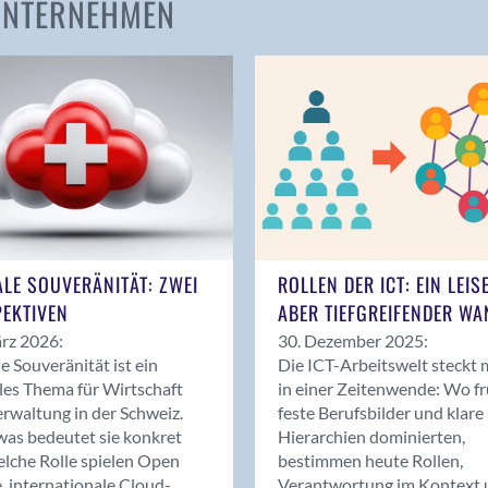
 UNTERNEHMEN
Amden
Andelfingen
Anwil
Appenzell
Au SG
Baar
Baden
Balsthal
Balzers
ALE SOUVERÄNITÄT: ZWEI
ROLLEN DER ICT: EIN LEIS
Basel
EKTIVEN
ABER TIEFGREIFENDER WA
Bassersdorf
rz 2026:
30. Dezember 2025:
Belp
le Souveränität ist ein
Die ICT-Arbeitswelt steckt 
Bendern
les Thema für Wirtschaft
in einer Zeitenwende: Wo f
Benken (SG)
rwaltung in der Schweiz.
feste Berufsbilder und klare
as bedeutet sie konkret
Hierarchien dominierten,
Bergdietikon
lche Rolle spielen Open
bestimmen heute Rollen,
Berlin
, internationale Cloud-
Verantwortung im Kontext 