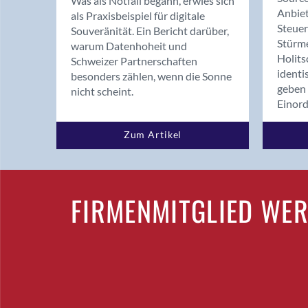
Was als Notfall begann, erwies sich
Anbiet
als Praxisbeispiel für digitale
Steue
Souveränität. Ein Bericht darüber,
Stürm
warum Datenhoheit und
Holits
Schweizer Partnerschaften
identi
besonders zählen, wenn die Sonne
geben 
nicht scheint.
Einor
Zum Artikel
FIRMENMITGLIED WE