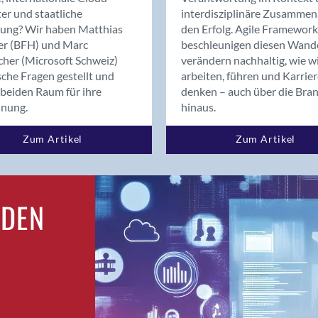
Bern
er und staatliche
interdisziplinäre Zusammen
Bern - Liebefeld
rung? Wir haben Matthias
den Erfolg. Agile Framework
er (BFH) und Marc
beschleunigen diesen Wand
Bern 15
cher (Microsoft Schweiz)
verändern nachhaltig, wie w
Bern 22
sche Fragen gestellt und
arbeiten, führen und Karrie
Bern 65
beiden Raum für ihre
denken – auch über die Bra
Bern 9
dnung.
hinaus.
Bern-Zollikofen
Zum Artikel
Zum Artikel
Biel/Bienne
Binningen
Birsfelden
Bolligen
RDEN
Bonaduz
Bonstetten
Bottighofen
Bremgarten bei Bern
Brig
Brig-Glis