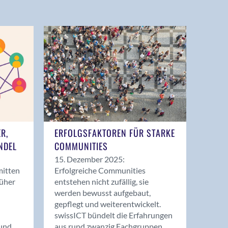
ER,
ERFOLGSFAKTOREN FÜR STARKE
NDEL
COMMUNITIES
15. Dezember 2025:
mitten
Erfolgreiche Communities
rüher
entstehen nicht zufällig, sie
werden bewusst aufgebaut,
gepflegt und weiterentwickelt.
swissICT bündelt die Erfahrungen
und
aus rund zwanzig Fachgruppen.