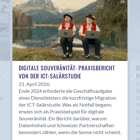
Anwil
Appenzell
Au SG
Baar
Baden
Balsthal
Balzers
Basel
DIGITALE SOUVERÄNITÄT: PRAXISBERICHT
D
VON DER ICT-SALÄRSTUDIE
P
Bassersdorf
Belp
21. April 2026:
3
Ende 2024 erforderte die Geschäftsaufgabe
D
Bendern
gt
eines Dienstleisters die kurzfristige Migration
f
Benken (SG)
der ICT-Salärstudie. Was als Notfall begann,
D
Bergdietikon
erwies sich als Praxisbeispiel für digitale
R
Berlin
Souveränität. Ein Bericht darüber, warum
C
Datenhoheit und Schweizer Partnerschaften
h
Bern
besonders zählen, wenn die Sonne nicht scheint.
H
Bern - Liebefeld
F