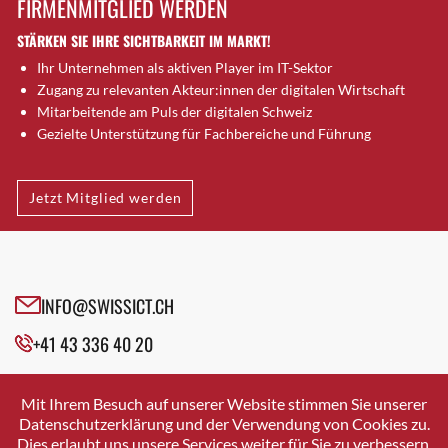
FIRMENMITGLIED WERDEN
Brugg AG
STÄRKEN SIE IHRE SICHTBARKEIT IM MARKT!
Brütten
Ihr Unternehmen als aktiven Player im IT-Sektor
Bubendorf
Zugang zu relevanten Akteur:innen der digitalen Wirtschaft
Bubikon
Mitarbeitende am Puls der digitalen Schweiz
Buchs (SG)
Gezielte Unterstützung für Fachbereiche und Führung
Burgdorf
Bäretswil
Jetzt Mitglied werden
Bülach
Cazis
Cham
Chur
INFO@SWISSICT.CH
Crissier
+41 43 336 40 20
Davos Platz
Davos Platz 1
SWISSICT
VULKANSTRASSE 120
Dierikon
Mit Ihrem Besuch auf unserer Website stimmen Sie unserer
8048 ZURICH
Datenschutzerklärung und der Verwendung von Cookies zu.
Dietikon
Dies erlaubt uns unsere Services weiter für Sie zu verbessern.