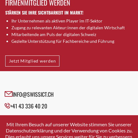
FIRMENMITGLIED WERDEN
Brugg AG
STÄRKEN SIE IHRE SICHTBARKEIT IM MARKT!
Brütten
Ihr Unternehmen als aktiven Player im IT-Sektor
Bubendorf
Zugang zu relevanten Akteur:innen der digitalen Wirtschaft
Bubikon
Mitarbeitende am Puls der digitalen Schweiz
Buchs (SG)
Gezielte Unterstützung für Fachbereiche und Führung
Burgdorf
Bäretswil
Jetzt Mitglied werden
Bülach
Cazis
Cham
Chur
INFO@SWISSICT.CH
Crissier
+41 43 336 40 20
Davos Platz
Davos Platz 1
SWISSICT
VULKANSTRASSE 120
Dierikon
Mit Ihrem Besuch auf unserer Website stimmen Sie unserer
8048 ZURICH
Datenschutzerklärung und der Verwendung von Cookies zu.
Dietikon
Dies erlaubt uns unsere Services weiter für Sie zu verbessern.