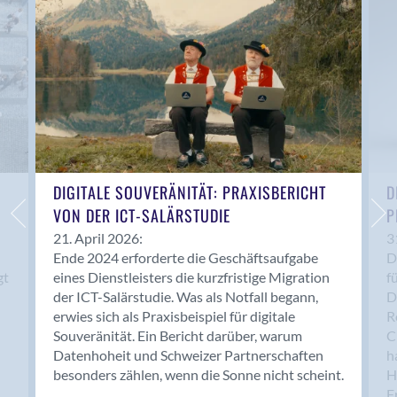
Anwil
Appenzell
Au SG
Baar
Baden
Balsthal
Balzers
Basel
DIGITALE SOUVERÄNITÄT: PRAXISBERICHT
D
VON DER ICT-SALÄRSTUDIE
P
Bassersdorf
Belp
21. April 2026:
3
Ende 2024 erforderte die Geschäftsaufgabe
D
Bendern
gt
eines Dienstleisters die kurzfristige Migration
f
Benken (SG)
der ICT-Salärstudie. Was als Notfall begann,
D
Bergdietikon
erwies sich als Praxisbeispiel für digitale
R
Berlin
Souveränität. Ein Bericht darüber, warum
C
Datenhoheit und Schweizer Partnerschaften
h
Bern
besonders zählen, wenn die Sonne nicht scheint.
H
Bern - Liebefeld
F