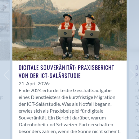
Anwil
Appenzell
Au SG
Baar
Baden
Balsthal
Balzers
Basel
DIGITALE SOUVERÄNITÄT: PRAXISBERICHT
D
VON DER ICT-SALÄRSTUDIE
P
Bassersdorf
Belp
21. April 2026:
3
Ende 2024 erforderte die Geschäftsaufgabe
D
Bendern
gt
eines Dienstleisters die kurzfristige Migration
f
Benken (SG)
der ICT-Salärstudie. Was als Notfall begann,
D
Bergdietikon
erwies sich als Praxisbeispiel für digitale
R
Berlin
Souveränität. Ein Bericht darüber, warum
C
Datenhoheit und Schweizer Partnerschaften
h
Bern
besonders zählen, wenn die Sonne nicht scheint.
H
Bern - Liebefeld
F