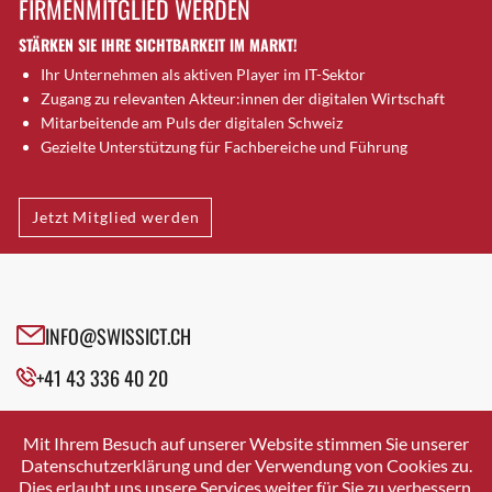
FIRMENMITGLIED WERDEN
Brugg AG
STÄRKEN SIE IHRE SICHTBARKEIT IM MARKT!
Brütten
Ihr Unternehmen als aktiven Player im IT-Sektor
Bubendorf
Zugang zu relevanten Akteur:innen der digitalen Wirtschaft
Bubikon
Mitarbeitende am Puls der digitalen Schweiz
Buchs (SG)
Gezielte Unterstützung für Fachbereiche und Führung
Burgdorf
Bäretswil
Jetzt Mitglied werden
Bülach
Cazis
Cham
Chur
INFO@SWISSICT.CH
Crissier
+41 43 336 40 20
Davos Platz
Davos Platz 1
SWISSICT
VULKANSTRASSE 120
Dierikon
Mit Ihrem Besuch auf unserer Website stimmen Sie unserer
8048 ZURICH
Datenschutzerklärung und der Verwendung von Cookies zu.
Dietikon
Dies erlaubt uns unsere Services weiter für Sie zu verbessern.