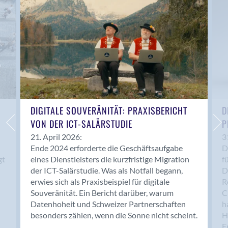
Anwil
Appenzell
Au SG
Baar
Baden
Balsthal
Balzers
Basel
DIGITALE SOUVERÄNITÄT: PRAXISBERICHT
D
VON DER ICT-SALÄRSTUDIE
P
Bassersdorf
Belp
21. April 2026:
3
Ende 2024 erforderte die Geschäftsaufgabe
D
Bendern
gt
eines Dienstleisters die kurzfristige Migration
f
Benken (SG)
der ICT-Salärstudie. Was als Notfall begann,
D
Bergdietikon
erwies sich als Praxisbeispiel für digitale
R
Berlin
Souveränität. Ein Bericht darüber, warum
C
Datenhoheit und Schweizer Partnerschaften
h
Bern
besonders zählen, wenn die Sonne nicht scheint.
H
Bern - Liebefeld
F