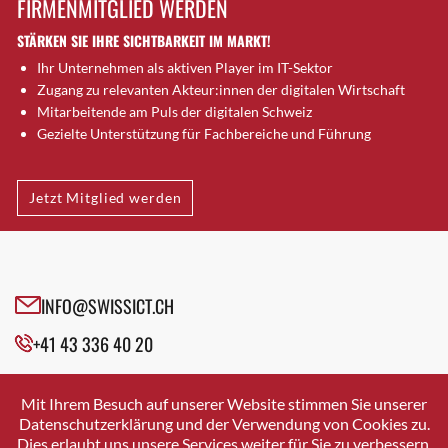
FIRMENMITGLIED WERDEN
Brugg AG
STÄRKEN SIE IHRE SICHTBARKEIT IM MARKT!
Brütten
Ihr Unternehmen als aktiven Player im IT-Sektor
Bubendorf
Zugang zu relevanten Akteur:innen der digitalen Wirtschaft
Bubikon
Mitarbeitende am Puls der digitalen Schweiz
Buchs (SG)
Gezielte Unterstützung für Fachbereiche und Führung
Burgdorf
Bäretswil
Jetzt Mitglied werden
Bülach
Cazis
Cham
Chur
INFO@SWISSICT.CH
Crissier
+41 43 336 40 20
Davos Platz
Davos Platz 1
SWISSICT
VULKANSTRASSE 120
Dierikon
Mit Ihrem Besuch auf unserer Website stimmen Sie unserer
8048 ZURICH
Datenschutzerklärung und der Verwendung von Cookies zu.
Dietikon
Dies erlaubt uns unsere Services weiter für Sie zu verbessern.